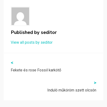
Published by
seditor
View all posts by seditor
Bejegyzés
<
navigáció
Fekete és rose Fossil karkötő
>
Induló műköröm szett olcsón