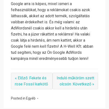
Google arra is képes, mivel ismeri a
felhasználókat, hogy a reklámokat csakis azok
láthassák, akiket az adott termék, szolgáltatás
valóban érdekelhet is. És még valami: az
AdWordsnél csakis akkor kell a hirdetés után
fizetni, ha a júzer rákattint a reklámra! Ha valaki
csak látja a hirdetés, ám nem kattint, akkor a
Google felé nem kell fizetni! A H-Well Kft. abban
tud segíteni, hogy az Ön Google AdWords
kampánya minél eredményesebb tudjon lenni!
« Előző: Fekete és
Induló műköröm szett
rose Fossil karkötő
olcsón :Következő »
Posted in
Egyéb