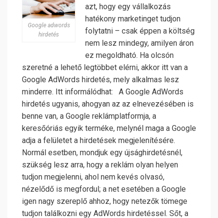
azt, hogy egy vállalkozás
hatékony marketinget tudjon
Google adwords
folytatni – csak éppen a költség
hirdetés
nem lesz mindegy, amilyen áron
ez megoldható. Ha olcsón
szeretné a lehető legtöbbet elérni, akkor itt van a
Google AdWords hirdetés, mely alkalmas lesz
minderre. Itt informálódhat: A Google AdWords
hirdetés ugyanis, ahogyan az az elnevezésében is
benne van, a Google reklámplatformja, a
keresőóriás egyik terméke, melynél maga a Google
adja a felületet a hirdetések megjelenítésére.
Normál esetben, mondjuk egy újsághirdetésnél,
szükség lesz arra,
hogy a reklám olyan helyen
tudjon megjelenni, ahol nem kevés olvasó,
nézelődő is megfordul; a net esetében a Google
igen nagy szereplő ahhoz, hogy netezők tömege
tudjon találkozni egy AdWords hirdetéssel. Sőt, a