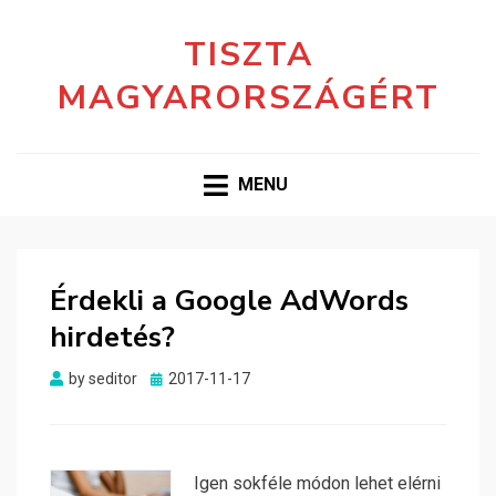
TISZTA
MAGYARORSZÁGÉRT
MENU
Érdekli a Google AdWords
hirdetés?
Posted
by
seditor
2017-11-17
on
Igen sokféle módon lehet elérni