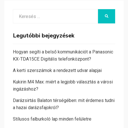
Search
KERESÉS
for:
Legutóbbi bejegyzések
Hogyan segíti a belső kommunikációt a Panasonic
KX-TDA15CE Digitális telefonközpont?
A kerti szerszámok a rendezett udvar alapjai
Kukirin M4 Max: miért a legjobb választás a városi
ingázáshoz?
Darázsirtás Balaton térségében: mit érdemes tudni
a hazai darázsfajokról?
Stílusos falburkoló lap minden felületre