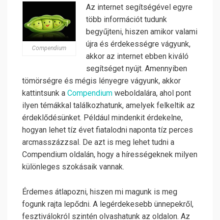
Az internet segítségével egyre
több információt tudunk
begyűjteni, hiszen amikor valami
újra és érdekességre vágyunk,
Compendium
akkor az internet ebben kiváló
segítséget nyújt. Amennyiben
tömörségre és mégis lényegre vágyunk, akkor
kattintsunk a
Compendium
weboldalára, ahol pont
ilyen témákkal találkozhatunk, amelyek felkeltik az
érdeklődésünket. Például mindenkit érdekelne,
hogyan lehet tíz évet fiatalodni naponta tíz perces
arcmasszázzsal. De azt is meg lehet tudni a
Compendium oldalán, hogy a hírességeknek milyen
különleges szokásaik vannak.
Érdemes átlapozni, hiszen mi magunk is meg
fogunk rajta lepődni. A legérdekesebb ünnepekről,
fesztiválokról szintén olvashatunk az oldalon. Az