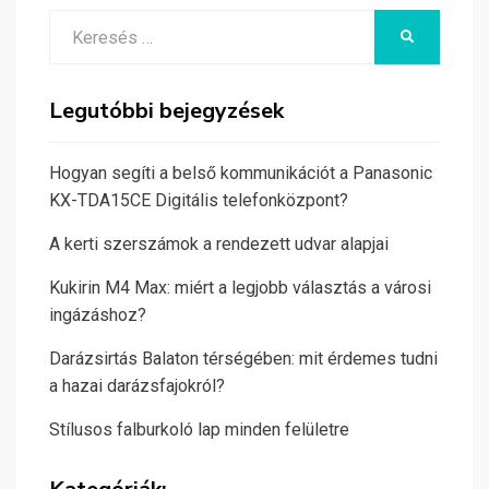
Search
KERESÉS
for:
Legutóbbi bejegyzések
Hogyan segíti a belső kommunikációt a Panasonic
KX-TDA15CE Digitális telefonközpont?
A kerti szerszámok a rendezett udvar alapjai
Kukirin M4 Max: miért a legjobb választás a városi
ingázáshoz?
Darázsirtás Balaton térségében: mit érdemes tudni
a hazai darázsfajokról?
Stílusos falburkoló lap minden felületre