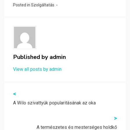
Posted in
Szolgáltatás
Published by
admin
View all posts by admin
Bejegyzés
<
navigáció
A Wilo szivattyúk popularitásának az oka
>
A természetes és mesterséges holdkő