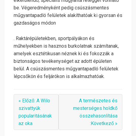
elkerülendő, speciális műgyanta réteggel vonható
be. Végeredményként pedig csúszásmentes
műgyantapadló felületek alakíthatóak ki gyorsan és
gazdaságos módon
. Raktárépületekben, sportpályákon és
műhelyekben is hasznos burkolatnak számítanak,
amelyek esztétikusan néznek ki és fokozzák a
biztonságos tevékenységet az adott épületen
belül. A csúszásmentes műgyantapadló felületek
lépcsőkön és feljárókon is alkalmazhatóak.
« Előző: A Wilo
A természetes és
szivattyúk
mesterséges holdkő
popularitásának
összehasonlítása
az oka
:Következő »