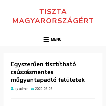
TISZTA
MAGYARORSZÁGÉRT
MENU
Egyszerűen tisztítható
csúszásmentes
műgyantapadló felületek
Posted
by
admin
2020-05-05
on