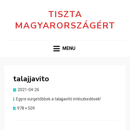
TISZTA
MAGYARORSZÁGÉRT
MENU
talajjavito
Posted
2021-04-26
on
Egyre sürgetőbbek a talajjavító intészkedések!
978 × 509