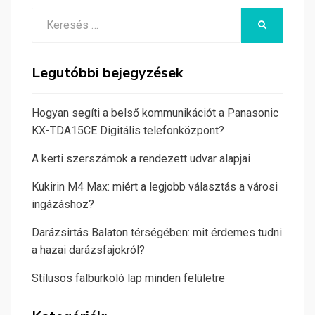
Search
KERESÉS
for:
Legutóbbi bejegyzések
Hogyan segíti a belső kommunikációt a Panasonic
KX-TDA15CE Digitális telefonközpont?
A kerti szerszámok a rendezett udvar alapjai
Kukirin M4 Max: miért a legjobb választás a városi
ingázáshoz?
Darázsirtás Balaton térségében: mit érdemes tudni
a hazai darázsfajokról?
Stílusos falburkoló lap minden felületre