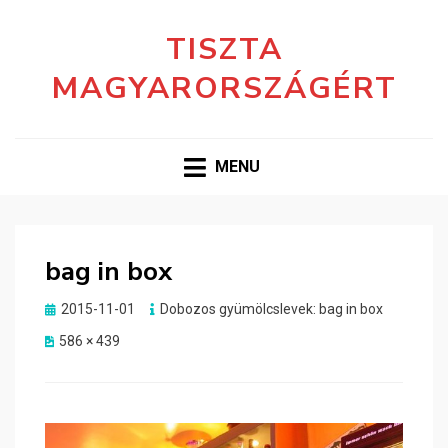
TISZTA
MAGYARORSZÁGÉRT
MENU
bag in box
Posted
2015-11-01
Dobozos gyümölcslevek: bag in box
on
586 × 439