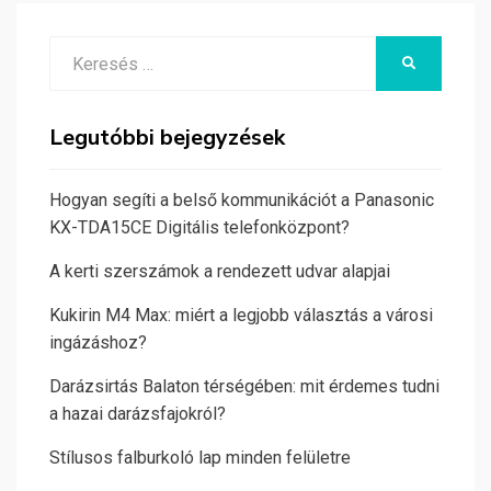
Search
KERESÉS
for:
Legutóbbi bejegyzések
Hogyan segíti a belső kommunikációt a Panasonic
KX-TDA15CE Digitális telefonközpont?
A kerti szerszámok a rendezett udvar alapjai
Kukirin M4 Max: miért a legjobb választás a városi
ingázáshoz?
Darázsirtás Balaton térségében: mit érdemes tudni
a hazai darázsfajokról?
Stílusos falburkoló lap minden felületre