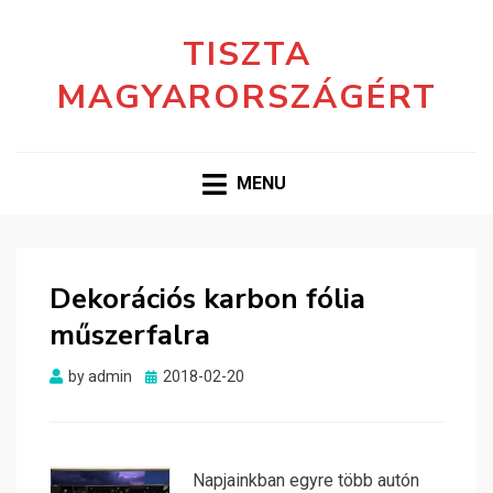
TISZTA
MAGYARORSZÁGÉRT
MENU
Dekorációs karbon fólia
műszerfalra
Posted
by
admin
2018-02-20
on
Napjainkban egyre több autón