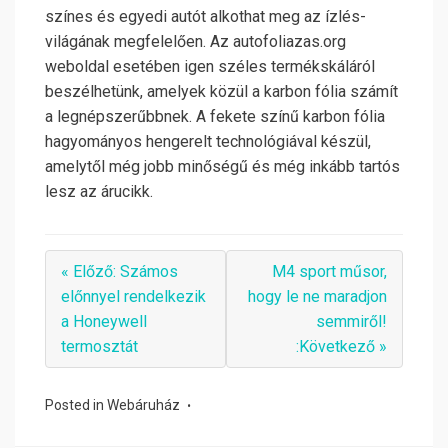
színes és egyedi autót alkothat meg az ízlés-
világának megfelelően. Az autofoliazas.org
weboldal esetében igen széles termékskáláról
beszélhetünk, amelyek közül a karbon fólia számít
a legnépszerűbbnek. A fekete színű karbon fólia
hagyományos hengerelt technológiával készül,
amelytől még jobb minőségű és még inkább tartós
lesz az árucikk.
« Előző: Számos
M4 sport műsor,
előnnyel rendelkezik
hogy le ne maradjon
a Honeywell
semmiről!
termosztát
:Következő »
Posted in
Webáruház