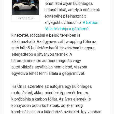
lehet látni olyan különleges
hatású fóliát, amely a csónakok
építéséhez felhasznált
Karbon fólia
anyagokhoz hasonló.
A karbon
fólia feldobja a gépjármű
kinézetét, ráadásul a belső terekben is
alkalmazható. Az úgynevezett wrapping fólia az
autó külső felületére kerül. Hazánkban is egyre
elterjedtebb a látványos termék. A
háromdimenziós autócsomagolás vagy
autófóliázás egyáltalán nem olcsó, viszont
egyedivé lehet tenni általa a gépjárművet.
Ha Ön is szeretne az autójára egy különleges
matricázást, akkor mindenképpen érdemes
kipróbálnia a karbon fóliát. Az íves elemek is
könnyedén beburkolhatóak, de akár még
kombinálhatja is a különböző színeket. Így valóban