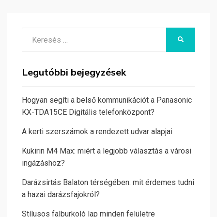
Search
KERESÉS
for:
Legutóbbi bejegyzések
Hogyan segíti a belső kommunikációt a Panasonic
KX-TDA15CE Digitális telefonközpont?
A kerti szerszámok a rendezett udvar alapjai
Kukirin M4 Max: miért a legjobb választás a városi
ingázáshoz?
Darázsirtás Balaton térségében: mit érdemes tudni
a hazai darázsfajokról?
Stílusos falburkoló lap minden felületre