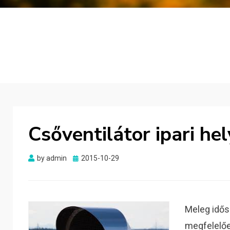
Csőventilátor ipari he
Posted
by
admin
2015-10-29
on
Meleg idős
megfelelőe