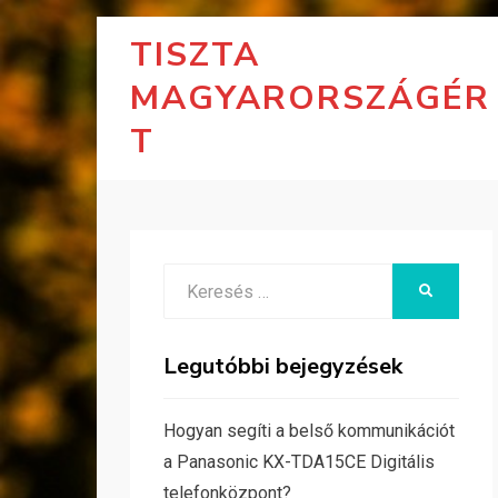
TISZTA
MAGYARORSZÁGÉR
T
Search
KERESÉS
for:
Legutóbbi bejegyzések
Hogyan segíti a belső kommunikációt
a Panasonic KX-TDA15CE Digitális
telefonközpont?