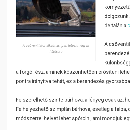
környezetü
dolgozunk.
de talán a
c
A csőventi
A csőventilátor alkalmas ipari létesítmények
hűtésére
berendezés,
különbségg
a forgó rész, aminek köszönhetően erősíteni lehet
pontra irányítva tehát, ez a berendezés gyorsabba
Felszerelhető szinte bárhova, a lényeg csak az, ho
Felhelyezhető szimplán bárhova, esetleg a falba, d
módszerrel helyet lehet spórolni, ami mondjuk eg