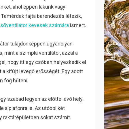
nket, ahol éppen lakunk vagy
 Temérdek fajta berendezés létezik,
sőventilátor kevesek számára
ismert.
látor tulajdonképpen ugyanolyan
 mint a szimpla ventilátor, azzal a
el, hogy itt egy csőben helyezkedik el
 a kifújt levegő erősségét. Egy adott
n fog hűteni.
gy szabad legyen az előtte lévő hely.
e a plafonra is. Az utóbbi két
y raktárépületben sokat számít.