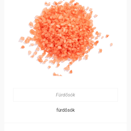
Fürdősók
fürdősók