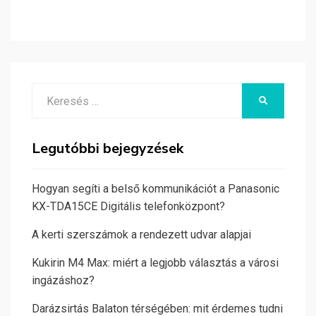
Search
KERESÉS
for:
Legutóbbi bejegyzések
Hogyan segíti a belső kommunikációt a Panasonic
KX-TDA15CE Digitális telefonközpont?
A kerti szerszámok a rendezett udvar alapjai
Kukirin M4 Max: miért a legjobb választás a városi
ingázáshoz?
Darázsirtás Balaton térségében: mit érdemes tudni