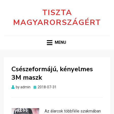
TISZTA
MAGYARORSZÁGÉRT
MENU
Csészeformájú, kényelmes
3M maszk
Posted
by
admin
2018-07-31
on
Az álarcok többféle szakmában