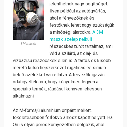
jelenthetnek nagy segítséget.
Ilyen például az autógyártás,
ahol a fényezőknek és
festőknek lehet nagy szükségük
a minőségi álarcokra.
A 3M
maszk szelep nélküli
3M maszk
részecskeszűrőt tartalmaz, ami
véd a szilárd, az olaj- és
vízbázisú részecskék ellen is. A tartós és kisebb
méretű külső héjszerkezet rugalmas és simuló
belső szélekkel van ellátva. A tervezők igazán
odafigyeltek arra, hogy kényelmes legyen a
speciális termék, ráadásul könnyen lehessen
alkalmazni.
Az M-formájú alumínium orrpánt mellett,
tökéletesebben felfekvő állrész kapott helyett. Ha
Ön is olyan poros környezetben dolgozik, ahol