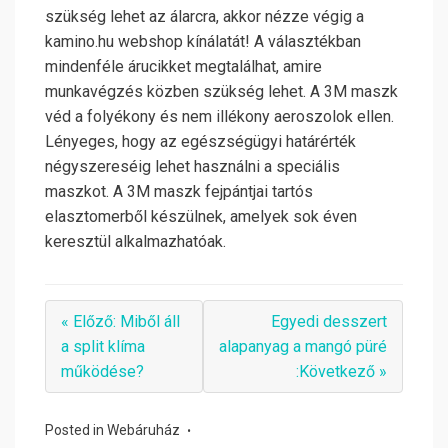
szükség lehet az álarcra, akkor nézze végig a
kamino.hu webshop kínálatát! A választékban
mindenféle árucikket megtalálhat, amire
munkavégzés közben szükség lehet. A 3M maszk
véd a folyékony és nem illékony aeroszolok ellen.
Lényeges, hogy az egészségügyi határérték
négyszereséig lehet használni a speciális
maszkot. A 3M maszk fejpántjai tartós
elasztomerből készülnek, amelyek sok éven
keresztül alkalmazhatóak.
« Előző: Miből áll
Egyedi desszert
a split klíma
alapanyag a mangó püré
működése?
:Következő »
Posted in
Webáruház