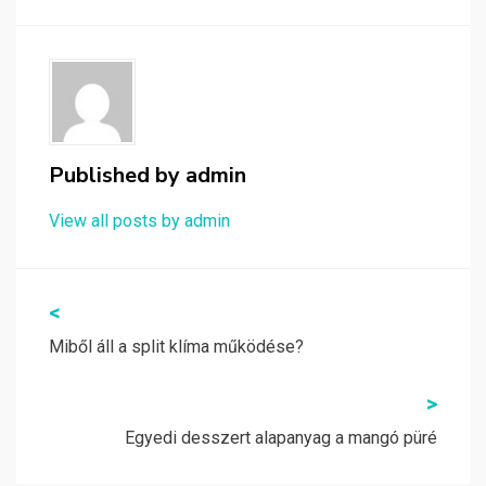
Published by
admin
View all posts by admin
Bejegyzés
<
navigáció
Miből áll a split klíma működése?
>
Egyedi desszert alapanyag a mangó püré