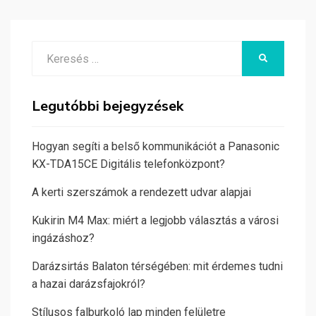
Search
KERESÉS
for:
Legutóbbi bejegyzések
Hogyan segíti a belső kommunikációt a Panasonic
KX-TDA15CE Digitális telefonközpont?
A kerti szerszámok a rendezett udvar alapjai
Kukirin M4 Max: miért a legjobb választás a városi
ingázáshoz?
Darázsirtás Balaton térségében: mit érdemes tudni
a hazai darázsfajokról?
Stílusos falburkoló lap minden felületre