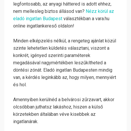
legfontosabb, az anyagi háttered is adott ehhez,
nem mellesleg biztos állásod van?
Nézz körül az
eladó ingatlan Budapest
választékban a vara.hu
online ingatlankereső oldalon!
Minden elképzelés nélkül, a rengeteg ajánlat közül
szinte lehetetlen küldetés választani, viszont a
konkrét, igényed szerinti paraméterek
megadásával nagymértékben leszűkítheted a
döntési zónát. Eladó ingatlan Budapesten mindig
van, a kérdés leginkább az, hogy milyen, mennyiért
és hol.
Amennyiben kerülnéd a belvárosi zűrzavart, akkor
olcsóbban juthatsz lakáshoz, hiszen a külső
körzetekben általában véve kisebbek az
ingatlanárak.