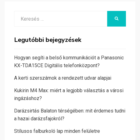
Search
KERESÉS
for:
Legutóbbi bejegyzések
Hogyan segíti a belső kommunikációt a Panasonic
KX-TDA15CE Digitális telefonközpont?
A kerti szerszámok a rendezett udvar alapjai
Kukirin M4 Max: miért a legjobb választás a városi
ingázáshoz?
Darázsirtás Balaton térségében: mit érdemes tudni
a hazai darázsfajokról?
Stílusos falburkoló lap minden felületre