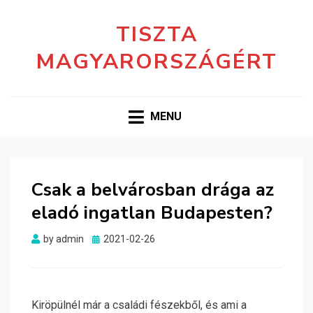
TISZTA
MAGYARORSZÁGÉRT
MENU
Csak a belvárosban drága az
eladó ingatlan Budapesten?
Posted
by
admin
2021-02-26
on
Kiröpülnél már a családi fészekből, és ami a