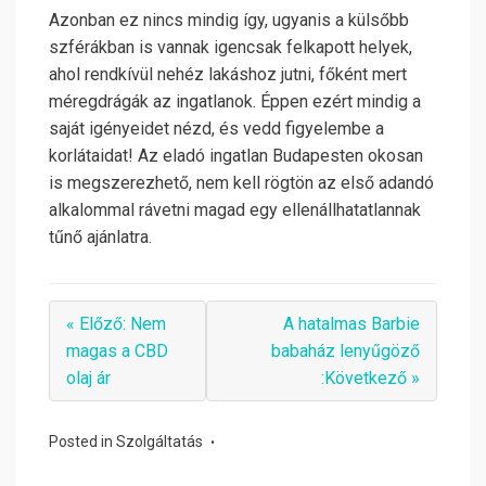
Azonban ez nincs mindig így, ugyanis a külsőbb
szférákban is vannak igencsak felkapott helyek,
ahol rendkívül nehéz lakáshoz jutni, főként mert
méregdrágák az ingatlanok. Éppen ezért mindig a
saját igényeidet nézd, és vedd figyelembe a
korlátaidat! Az eladó ingatlan Budapesten okosan
is megszerezhető, nem kell rögtön az első adandó
alkalommal rávetni magad egy ellenállhatatlannak
tűnő ajánlatra.
« Előző: Nem
A hatalmas Barbie
magas a CBD
babaház lenyűgöző
olaj ár
:Következő »
Posted in
Szolgáltatás