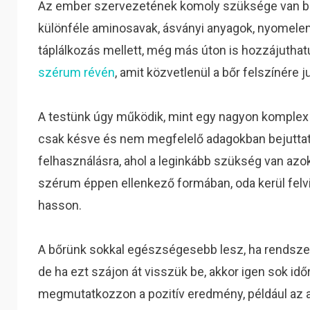
Az ember szervezetének komoly szüksége van bi
különféle aminosavak, ásványi anyagok, nyomele
táplálkozás mellett, még más úton is hozzájutha
szérum révén
, amit közvetlenül a bőr felszínére 
A testünk úgy működik, mint egy nagyon komplex r
csak késve és nem megfelelő adagokban bejuttato
felhasználásra, ahol a leginkább szükség van azo
szérum éppen ellenkező formában, oda kerül felvi
hasson.
A bőrünk sokkal egészségesebb lesz, ha rendsze
de ha ezt szájon át visszük be, akkor igen sok id
megmutatkozzon a pozitív eredmény, például az 