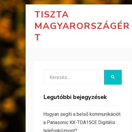
TISZTA
MAGYARORSZÁGÉR
T
Search
KERESÉS
for:
Legutóbbi bejegyzések
Hogyan segíti a belső kommunikációt
a Panasonic KX-TDA15CE Digitális
telefonközpont?