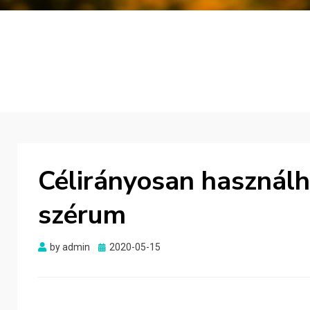
Célirányosan használh
szérum
Posted
by
admin
2020-05-15
on