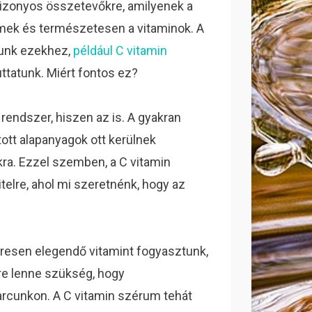
zonyos összetevőkre, amilyenek a
mek és természetesen a vitaminok. A
tunk ezekhez,
például C vitamin
juttatunk. Miért fontos ez?
endszer, hiszen az is. A gyakran
tt alapanyagok ott kerülnek
kra. Ezzel szemben, a C vitamin
telre, ahol mi szeretnénk, hogy az
resen elegendő vitamint fogyasztunk,
őre lenne szükség, hogy
arcunkon. A C vitamin szérum tehát