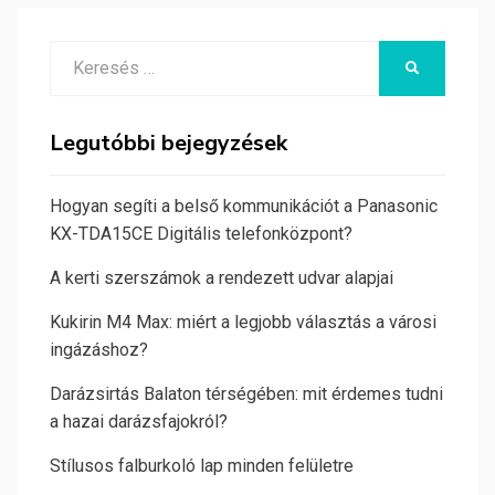
Search
KERESÉS
for:
Legutóbbi bejegyzések
Hogyan segíti a belső kommunikációt a Panasonic
KX-TDA15CE Digitális telefonközpont?
A kerti szerszámok a rendezett udvar alapjai
Kukirin M4 Max: miért a legjobb választás a városi
ingázáshoz?
Darázsirtás Balaton térségében: mit érdemes tudni
a hazai darázsfajokról?
Stílusos falburkoló lap minden felületre