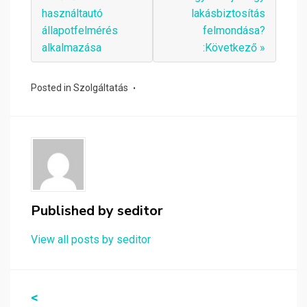
használtautó
lakásbiztosítás
állapotfelmérés
felmondása?
alkalmazása
:Következő »
Posted in
Szolgáltatás
Published by
seditor
View all posts by seditor
Bejegyzés
<