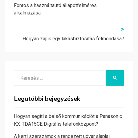
navigáció
Fontos a használtautó állapotfelmérés
alkalmazása
>
Hogyan zajlik egy lakásbiztosítás felmondása?
Search
KERESÉS
for:
Legutóbbi bejegyzések
Hogyan segíti a belső kommunikációt a Panasonic
KX-TDA15CE Digitális telefonközpont?
A kerti szerszámok a rendezett udvar alapjai