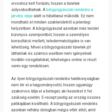
orvoshoz kell fordulni, hiszen a tünetek
súlyosbodhatnak. A
bőrgyógyászati rendelés a
járvány ideje
alatt is hibátlanul működik. Ez nem
mondható el minden szakterületről a jelenlegi
helyzetben. A bőrgyógyászat azonban más terület
bizonyos szempontból, hiszen a személyes
konzultáció mellett, teledermatológiára is van
lehetőség. Mivel a bőrgyógyászati tünetek jól
láthatóak és számos esetben nem igényelnek
további vizsgálatokat, lehetséges online is részt
venni egy rendelésen.
Az ilyen bőrgyógyászati rendelés hatékonyságban
nem tér el a hagyományostól, hiszen ugyanúgy
szakorvos látja el a beteget, aki kezelést ír fel
szükség esetén. E-recept pedig az ország összes
patikájában kiváltható. A bőrgyógyászati rendelés
azonban néhány dologban mégis eltér attól, amit