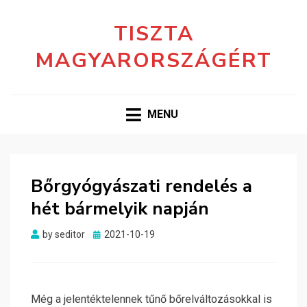
TISZTA
MAGYARORSZÁGÉRT
MENU
Bőrgyógyászati rendelés a
hét bármelyik napján
Posted
by
seditor
2021-10-19
on
Még a jelentéktelennek tűnő bőrelváltozásokkal is