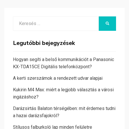
Search
KERESÉS
for:
Legutóbbi bejegyzések
Hogyan segíti a belső kommunikációt a Panasonic
KX-TDA15CE Digitális telefonközpont?
A kerti szerszámok a rendezett udvar alapjai
Kukirin M4 Max: miért a legjobb választás a városi
ingázáshoz?
Darázsirtás Balaton térségében: mit érdemes tudni
a hazai darázsfajokról?
Stílusos falburkoló lap minden felületre