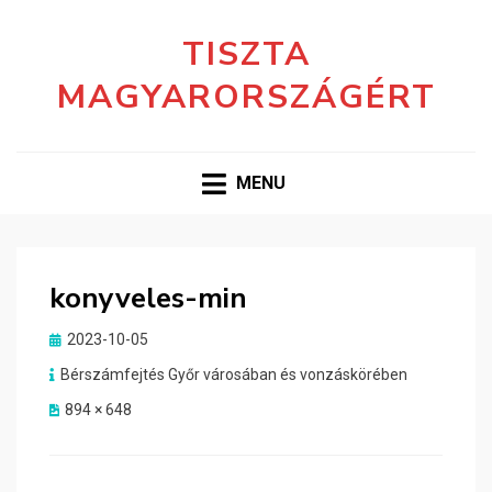
TISZTA
MAGYARORSZÁGÉRT
MENU
konyveles-min
Posted
2023-10-05
on
Bérszámfejtés Győr városában és vonzáskörében
894 × 648