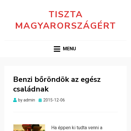
TISZTA
MAGYARORSZÁGÉRT
MENU
Benzi bőröndök az egész
családnak
Posted
by
admin
2015-12-06
on
Ha éppen ki tudta venni a