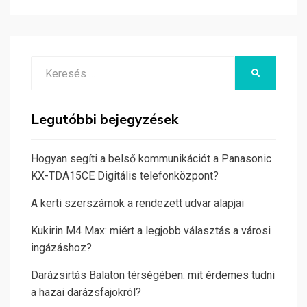
Search
KERESÉS
for:
Legutóbbi bejegyzések
Hogyan segíti a belső kommunikációt a Panasonic
KX-TDA15CE Digitális telefonközpont?
A kerti szerszámok a rendezett udvar alapjai
Kukirin M4 Max: miért a legjobb választás a városi
ingázáshoz?
Darázsirtás Balaton térségében: mit érdemes tudni
a hazai darázsfajokról?