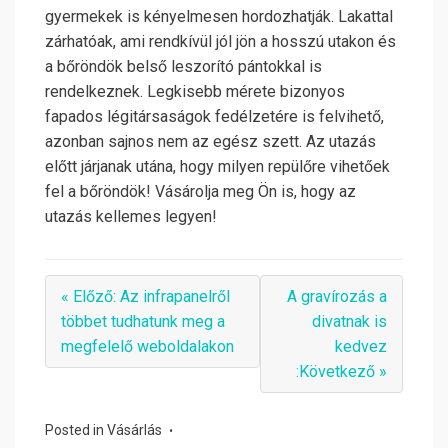
gyermekek is kényelmesen hordozhatják. Lakattal
zárhatóak, ami rendkívül jól jön a hosszú utakon és
a bőröndök belső leszorító pántokkal is
rendelkeznek. Legkisebb mérete bizonyos
fapados légitársaságok fedélzetére is felvihető,
azonban sajnos nem az egész szett. Az utazás
előtt járjanak utána, hogy milyen repülőre vihetőek
fel a bőröndök! Vásárolja meg Ön is, hogy az
utazás kellemes legyen!
« Előző: Az infrapanelről
A gravírozás a
többet tudhatunk meg a
divatnak is
megfelelő weboldalakon
kedvez
:Következő »
Posted in
Vásárlás