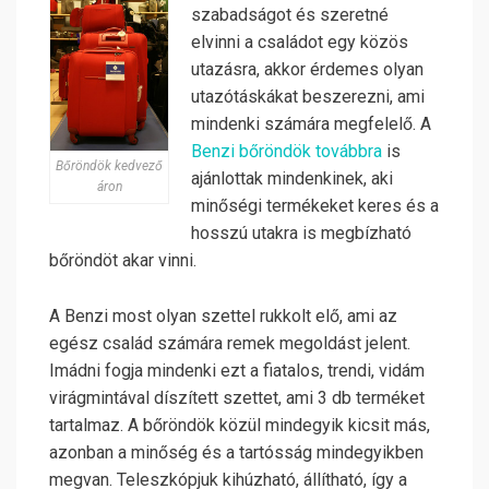
szabadságot és szeretné
elvinni a családot egy közös
utazásra, akkor érdemes olyan
utazótáskákat beszerezni, ami
mindenki számára megfelelő. A
Benzi bőröndök továbbra
is
Bőröndök kedvező
ajánlottak mindenkinek, aki
áron
minőségi termékeket keres és a
hosszú utakra is megbízható
bőröndöt akar vinni.
A
Benzi most olyan szettel rukkolt elő, ami az
egész család számára remek megoldást jelent.
Imádni fogja mindenki ezt a fiatalos, trendi, vidám
virágmintával díszített szettet, ami 3 db terméket
tartalmaz. A bőröndök közül mindegyik kicsit más,
azonban a minőség és a tartósság mindegyikben
megvan. Teleszkópjuk kihúzható, állítható, így a