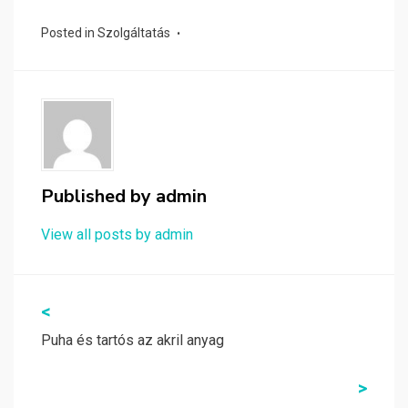
Posted in
Szolgáltatás
Published by
admin
View all posts by admin
Bejegyzés
<
navigáció
Puha és tartós az akril anyag
>