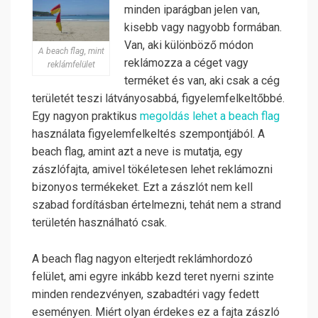
minden iparágban jelen van,
kisebb vagy nagyobb formában.
Van, aki különböző módon
A beach flag, mint
reklámozza a céget vagy
reklámfelület
terméket és van, aki csak a cég
területét teszi látványosabbá, figyelemfelkeltőbbé.
Egy nagyon praktikus
megoldás lehet a beach flag
használata figyelemfelkeltés szempontjából. A
beach flag, amint azt a neve is mutatja, egy
zászlófajta, amivel tökéletesen lehet reklámozni
bizonyos termékeket. Ezt a zászlót nem kell
szabad fordításban értelmezni, tehát nem a strand
területén használható csak.
A beach flag nagyon elterjedt reklámhordozó
felület, ami egyre inkább kezd teret nyerni szinte
minden rendezvényen, szabadtéri vagy fedett
eseményen. Miért olyan érdekes ez a fajta zászló