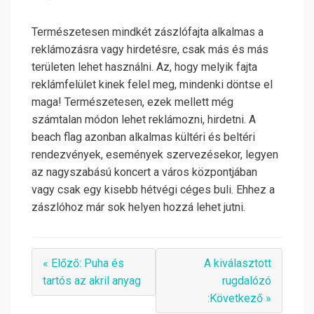
Természetesen mindkét zászlófajta alkalmas a
reklámozásra vagy hirdetésre, csak más és más
területen lehet használni. Az, hogy melyik fajta
reklámfelület kinek felel meg, mindenki döntse el
maga! Természetesen, ezek mellett még
számtalan módon lehet reklámozni, hirdetni. A
beach flag azonban alkalmas kültéri és beltéri
rendezvények, események szervezésekor, legyen
az nagyszabású koncert a város központjában
vagy csak egy kisebb hétvégi céges buli. Ehhez a
zászlóhoz már sok helyen hozzá lehet jutni.
« Előző: Puha és
A kiválasztott
tartós az akril anyag
rugdalózó
:Következő »