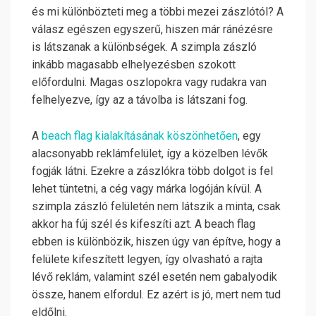
és mi különbözteti meg a többi mezei zászlótól? A
válasz egészen egyszerű, hiszen már ránézésre
is látszanak a különbségek. A szimpla zászló
inkább magasabb elhelyezésben szokott
előfordulni. Magas oszlopokra vagy rudakra van
felhelyezve, így az a távolba is látszani fog.
A
beach flag kialakításának köszönhetően
, egy
alacsonyabb reklámfelület, így a közelben lévők
fogják látni. Ezekre a zászlókra több dolgot is fel
lehet tüntetni, a cég vagy márka logóján kívül. A
szimpla zászló felületén nem látszik a minta, csak
akkor ha fúj szél és kifeszíti azt. A beach flag
ebben is különbözik, hiszen úgy van építve, hogy a
felülete kifeszített legyen, így olvasható a rajta
lévő reklám, valamint szél esetén nem gabalyodik
össze, hanem elfordul. Ez azért is jó, mert nem tud
eldőlni.