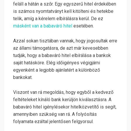
feláll a hátán a szőr. Egy egyszerű hitel érdekében
is számos nyomtatványt kell kitölteni és hetekbe
telik, amíg a kérelem elbírálásra kerül. De ez
másként van a babaváró hitel
esetében.
Azzal sokan tisztában vannak, hogy jogosultak erre
az állami támogatásra, de azt már kevesebben
tudják, hogy a babaváró hitel elbírálása a bankok
saját hatásköre. Elég időigényes végigjárni
egyenként a legjobb ajánlatért a különböző
bankokat.
Viszont van rá megoldás, hogy egyből a kedvező
feltételeket kínáló bank kerüljön kiválasztásra. A
babaváró hitel igénylésekor hitelközvetítő is segít,
amennyiben szükség van rá. A folyósítás
folyamata ezáltal jelentősen felgyorsul.