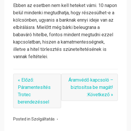
Ebben az esetben nem kell heteket várni. 10 napon
belül mindenki megtudhatja, hogy részesülhet-e a
kölcsönben, ugyanis a banknak ennyi ideje van az
elbírálásra. Mielőtt még bárki beleugrana a
babaváró hitelbe, fontos mindent megtudni ezzel
kapcsolatban, hiszen a kamatmentességnek,
illetve a hitel törlesztés szüneteltetésének is
vannak feltételei.
« Előző:
Áramvédő kapcsoló –
Páramentesítés
biztosítsa be magát!
Trotec
:Következő »
berendezéssel
Posted in
Szolgáltatás