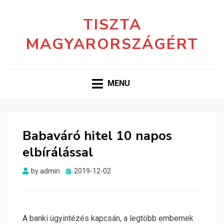
TISZTA
MAGYARORSZÁGÉRT
MENU
Babaváró hitel 10 napos
elbírálással
Posted
by
admin
2019-12-02
on
A banki ügyintézés kapcsán, a legtöbb embernek