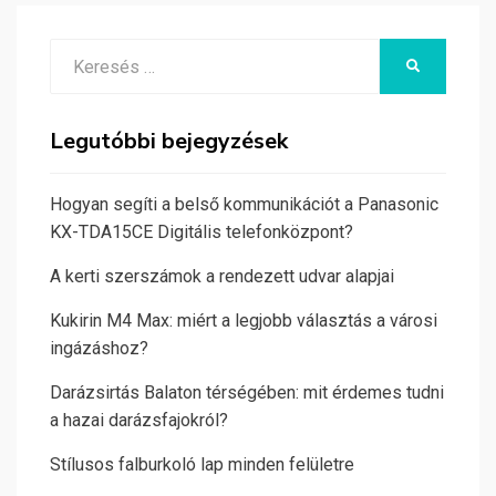
Search
KERESÉS
for:
Legutóbbi bejegyzések
Hogyan segíti a belső kommunikációt a Panasonic
KX-TDA15CE Digitális telefonközpont?
A kerti szerszámok a rendezett udvar alapjai
Kukirin M4 Max: miért a legjobb választás a városi
ingázáshoz?
Darázsirtás Balaton térségében: mit érdemes tudni
a hazai darázsfajokról?
Stílusos falburkoló lap minden felületre