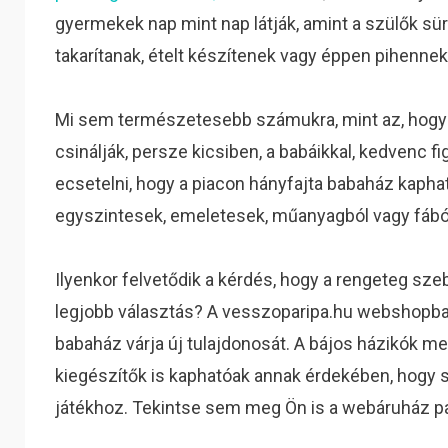
gyermekek nap mint nap látják, amint a szülők sü
takarítanak, ételt készítenek vagy éppen pihennek
Mi sem természetesebb számukra, mint az, hogy 
csinálják, persze kicsiben, a babáikkal, kedvenc f
ecsetelni, hogy a piacon hányfajta babaház kaphat
egyszintesek, emeletesek, műanyagból vagy fából
Ilyenkor felvetődik a kérdés, hogy a rengeteg sz
legjobb választás? A vesszoparipa.hu webshopba
babaház várja új tulajdonosát. A bájos házikók me
kiegészítők is kaphatóak annak érdekében, hogy
játékhoz. Tekintse sem meg Ön is a webáruház paz