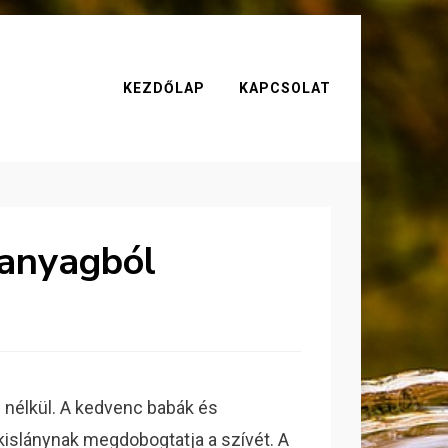
KEZDŐLAP
KAPCSOLAT
anyagból
 nélkül. A kedvenc babák és
kislánynak megdobogtatja a szívét. A