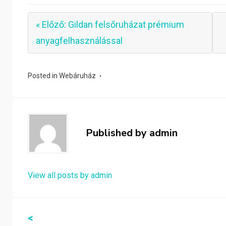
« Előző: Gildan felsőruházat prémium
anyagfelhasználással
Posted in
Webáruház
Published by
admin
View all posts by admin
Bejegyzés
<