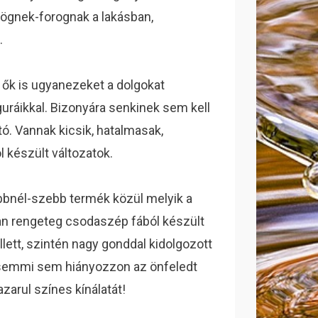
rögnek-forognak a lakásban,
.
ők is ugyanezeket a dolgokat
iguráikkal. Bizonyára senkinek sem kell
ó. Vannak kicsik, hatalmasak,
 készült változatok.
ebbnél-szebb termék közül melyik a
n rengeteg csodaszép fából készült
llett, szintén nagy gonddal kidolgozott
 semmi sem hiányozzon az önfeledt
arul színes kínálatát!