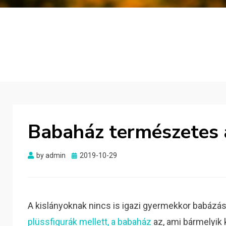
Babaház természetes 
Posted
by
admin
2019-10-29
on
A kislányoknak nincs is igazi gyermekkor babázás
plüssfigurák mellett, a babaház
az, ami bármelyik 