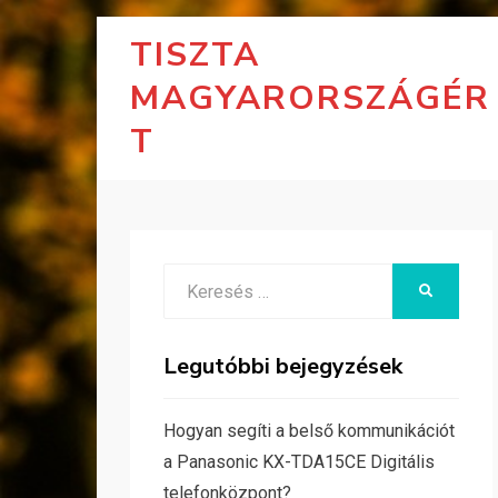
TISZTA
MAGYARORSZÁGÉR
T
Search
KERESÉS
for:
Legutóbbi bejegyzések
Hogyan segíti a belső kommunikációt
a Panasonic KX-TDA15CE Digitális
telefonközpont?