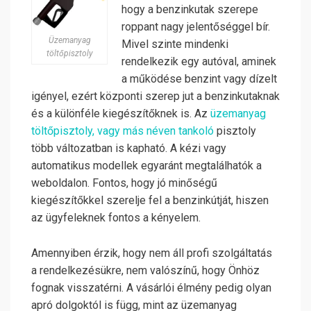
hogy a benzinkutak szerepe
roppant nagy jelentőséggel bír.
Üzemanyag
Mivel szinte mindenki
töltőpisztoly
rendelkezik egy autóval, aminek
a működése benzint vagy dízelt
igényel, ezért központi szerep jut a benzinkutaknak
és a különféle kiegészítőknek is. Az
üzemanyag
töltőpisztoly, vagy más néven tankoló
pisztoly
több változatban is kapható. A kézi vagy
automatikus modellek egyaránt megtalálhatók a
weboldalon. Fontos, hogy jó minőségű
kiegészítőkkel szerelje fel a benzinkútját, hiszen
az ügyfeleknek fontos a kényelem.
Amennyiben érzik, hogy nem áll profi szolgáltatás
a rendelkezésükre, nem valószínű, hogy Önhöz
fognak visszatérni. A vásárlói élmény pedig olyan
apró dolgoktól is függ, mint az üzemanyag