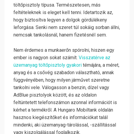
töltőpisztoly típusa. Természetesen, más
feltételeknek is eleget kell tenni. Idetartozik az,
hogy biztosítva legyen a dolgok gördülékeny
leforgása. Senki nem szeret túl sokáig sorban állni,
nemcsak tankolásnál, hanem fizetésnél sem.
Nem érdemes a munkaerőn spórolni, hiszen egy
ember is nagyon sokat számít.
Visszatérve az
üzemanyag töltőpisztoly gyakori
témájára, a méret,
anyag és a csővég szabadon választható, annak
függvényében, hogy milyen járművet szeretne
tankolni vele. Válogasson a benzin, dízel vagy
AdBlue pisztolyok között, és az oldalon
feltüntetett telefonszámon azonnal információt is
kérhet a termékről. A Hungaro Mobiltank oldalán
hasznos kiegészítőket és információkat talál
mindenki, aki üzemanyag-tárolással, -szállítással
vagy kiszolgálással foglalkozik.