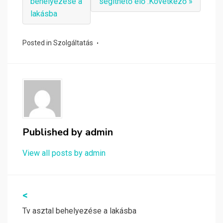
behelyezése a
segíthető elő :Következő »
lakásba
Posted in
Szolgáltatás
Published by
admin
View all posts by admin
Bejegyzés
<
navigáció
Tv asztal behelyezése a lakásba