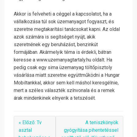
Akkor is felveheti a céggel a kapcsolatot, ha a
vállalkozása túl sok üzemanyagot fogyaszt, és
szeretne megtakarítási tanácsokat kapni. Az oldal
azok számára is segítséget nyújt, akik
szeretnének egy beruházást, benzinkút
formájában. Akármelyik téma is érdekli, bátran
keresse a www.uzemanyagtartaly.hu oldalt. Ha
pedig csak egy sima üzemanyag töltőpisztoly
vásárlása miatt szeretne együttműködni a Hungar
Mobiltankkal, akkor sem kell máshol keresgélnie,
mert a széles választék színvonala és a remek
árak mindenkinek elnyerik a tetszését.
« Előző: Tv
A teniszkönyök
asztal
gyógyítása pihentetéssel