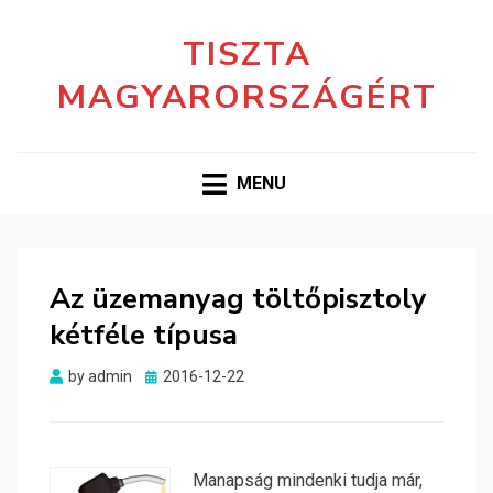
TISZTA
MAGYARORSZÁGÉRT
MENU
Az üzemanyag töltőpisztoly
kétféle típusa
Posted
by
admin
2016-12-22
on
Manapság mindenki tudja már,