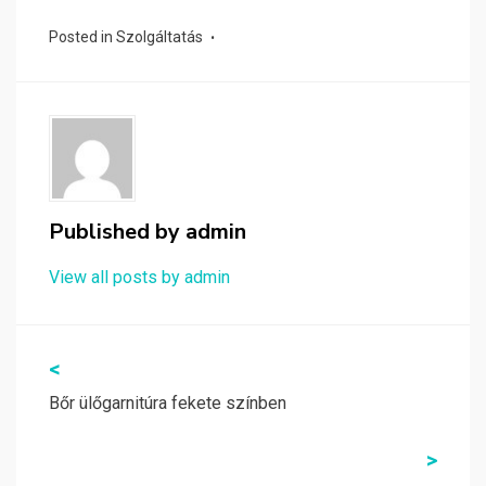
Posted in
Szolgáltatás
Published by
admin
View all posts by admin
Bejegyzés
<
navigáció
Bőr ülőgarnitúra fekete színben
>