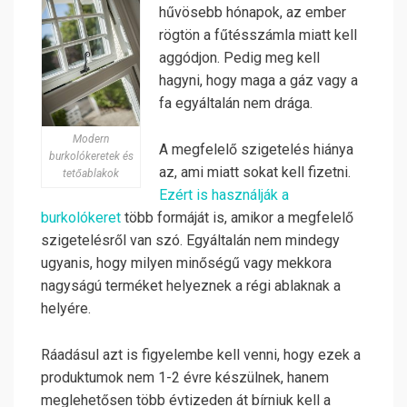
hűvösebb hónapok, az ember
rögtön a fűtésszámla miatt kell
aggódjon. Pedig meg kell
hagyni, hogy maga a gáz vagy a
fa egyáltalán nem drága.
Modern
A megfelelő szigetelés hiánya
burkolókeretek és
az, ami miatt sokat kell fizetni.
tetőablakok
Ezért is használják a
burkolókeret
több formáját is, amikor a megfelelő
szigetelésről van szó. Egyáltalán nem mindegy
ugyanis, hogy milyen minőségű vagy mekkora
nagyságú terméket helyeznek a régi ablaknak a
helyére.
Ráadásul azt is figyelembe kell venni, hogy ezek a
produktumok nem 1-2 évre készülnek, hanem
meglehetősen több évtizeden át bírniuk kell a