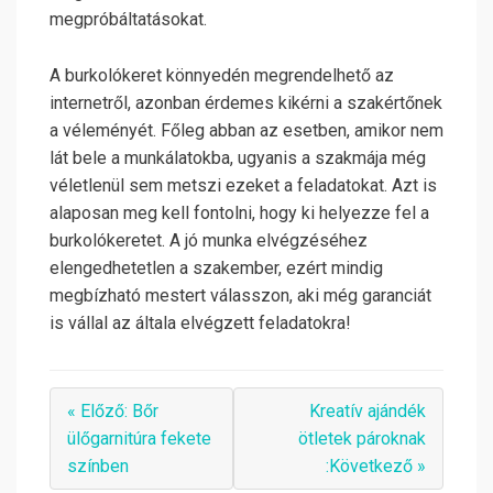
megpróbáltatásokat.
A burkolókeret könnyedén megrendelhető az
internetről, azonban érdemes kikérni a szakértőnek
a véleményét. Főleg abban az esetben, amikor nem
lát bele a munkálatokba, ugyanis a szakmája még
véletlenül sem metszi ezeket a feladatokat. Azt is
alaposan meg kell fontolni, hogy ki helyezze fel a
burkolókeretet. A jó munka elvégzéséhez
elengedhetetlen a szakember, ezért mindig
megbízható mestert válasszon, aki még garanciát
is vállal az általa elvégzett feladatokra!
« Előző: Bőr
Kreatív ajándék
ülőgarnitúra fekete
ötletek pároknak
színben
:Következő »