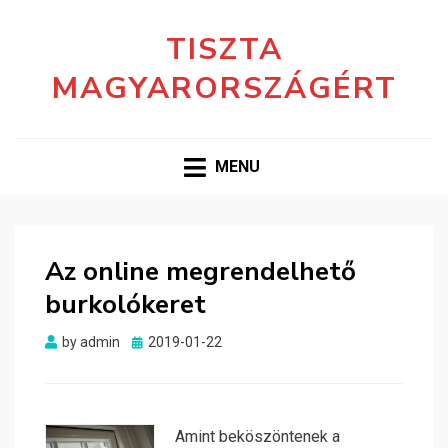
TISZTA
MAGYARORSZÁGÉRT
MENU
Az online megrendelhető
burkolókeret
Posted
by
admin
2019-01-22
on
Amint beköszöntenek a