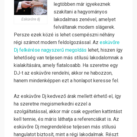
legtöbben már igyekeznek
szakítani a hagyományos
lakodalmas zenével, amelyet
Esküvőre dj
felváltanak modern slágerek.
Persze ezek közé is lehet csempészni néhány
régi számot modern feldolgozással. Az
esküvőre
Dj felkérése nagyszerű megoldás
lehet, hiszen így
lehetőség van teljesen más stílusú lakodalomnak a
kialakítására, amely fiatalosabb. Ha szeretne egy
DJ-t az esküvőre rendelni, akkor ne habozzon,
hanem mindenképpen ezt a honlapot keresse fel.
Az esküvőre Dj kedvező árak mellett érhető el, így
ha szeretne megismerkedni ezzel a
szolgáltatással, akkor már csak egyetlen kattintást
kell tennie, és máris láthatja a referenciákat is. Az
esküvőre Dj megrendelése teljesen más stílusú
hangulatot biztosít, mint a régi lakodalmak. Részt