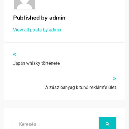
Published by
admin
View all posts by admin
Bejegyzés
<
navigáció
Japán whisky története
>
A zászlóanyag kitűnő reklámfelület
Search
KERESÉS
for: