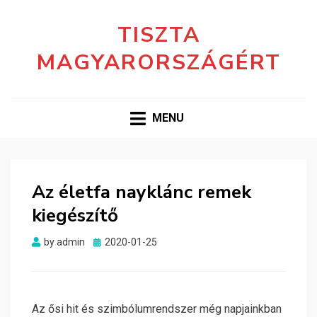
TISZTA
MAGYARORSZÁGÉRT
MENU
Az életfa nayklánc remek
kiegészítő
Posted
by
admin
2020-01-25
on
Az ősi hit és szimbólumrendszer még napjainkban