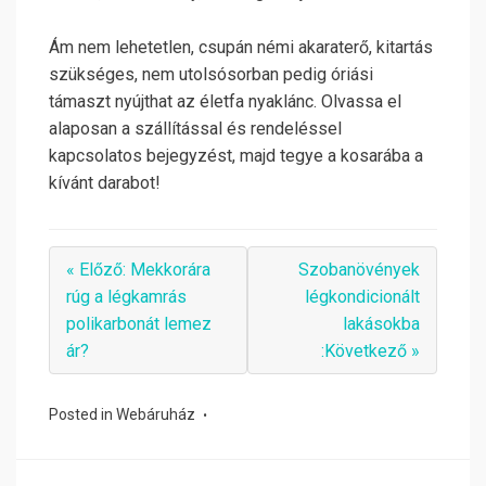
Ám nem lehetetlen, csupán némi akaraterő, kitartás
szükséges, nem utolsósorban pedig óriási
támaszt nyújthat az életfa nyaklánc. Olvassa el
alaposan a szállítással és rendeléssel
kapcsolatos bejegyzést, majd tegye a kosarába a
kívánt darabot!
« Előző: Mekkorára
Szobanövények
rúg a légkamrás
légkondicionált
polikarbonát lemez
lakásokba
ár?
:Következő »
Posted in
Webáruház