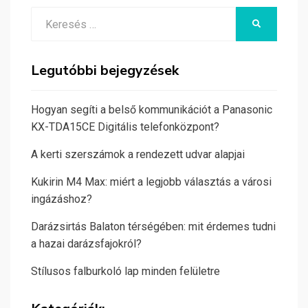
Search
KERESÉS
for:
Legutóbbi bejegyzések
Hogyan segíti a belső kommunikációt a Panasonic
KX-TDA15CE Digitális telefonközpont?
A kerti szerszámok a rendezett udvar alapjai
Kukirin M4 Max: miért a legjobb választás a városi
ingázáshoz?
Darázsirtás Balaton térségében: mit érdemes tudni
a hazai darázsfajokról?
Stílusos falburkoló lap minden felületre