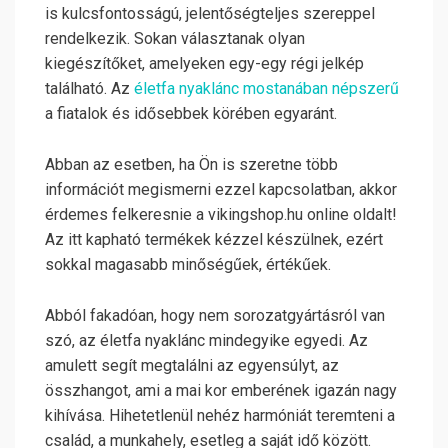
is kulcsfontosságú, jelentőségteljes szereppel
rendelkezik. Sokan választanak olyan
kiegészítőket, amelyeken egy-egy régi jelkép
található. Az
életfa nyaklánc mostanában népszerű
a fiatalok és idősebbek körében egyaránt.
Abban az esetben, ha Ön is szeretne több
információt megismerni ezzel kapcsolatban, akkor
érdemes felkeresnie a vikingshop.hu online oldalt!
Az itt kapható termékek kézzel készülnek, ezért
sokkal magasabb minőségűek, értékűek.
Abból fakadóan, hogy nem sorozatgyártásról van
szó, az életfa nyaklánc mindegyike egyedi. Az
amulett segít megtalálni az egyensúlyt, az
összhangot, ami a mai kor emberének igazán nagy
kihívása. Hihetetlenül nehéz harmóniát teremteni a
család, a munkahely, esetleg a saját idő között.