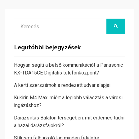
Search
KERESÉS
for:
Legutóbbi bejegyzések
Hogyan segíti a belső kommunikációt a Panasonic
KX-TDA15CE Digitális telefonközpont?
A kerti szerszámok a rendezett udvar alapjai
Kukirin M4 Max: miért a legjobb választás a városi
ingázáshoz?
Darázsirtás Balaton térségében: mit érdemes tudni
a hazai darázsfajokról?
Stílusos falburkoló lap minden felületre