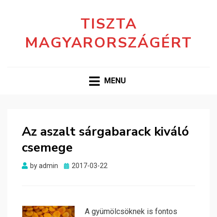
TISZTA
MAGYARORSZÁGÉRT
MENU
Az aszalt sárgabarack kiváló
csemege
Posted
by
admin
2017-03-22
on
A gyümölcsöknek is fontos