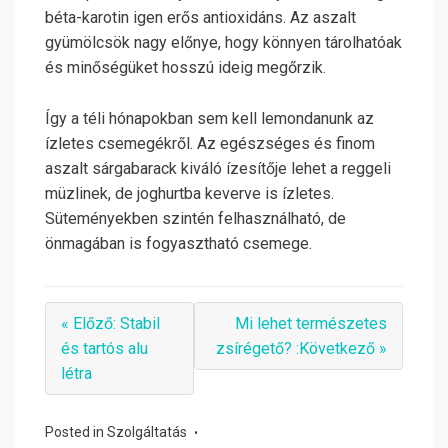
béta-karotin igen erős antioxidáns. Az aszalt
gyümölcsök nagy előnye, hogy könnyen tárolhatóak
és minőségüket hosszú ideig megőrzik.
Így a téli hónapokban sem kell lemondanunk az
ízletes csemegékről. Az egészséges és finom
aszalt sárgabarack kiváló ízesítője lehet a reggeli
müzlinek, de joghurtba keverve is ízletes.
Süteményekben szintén felhasználható, de
önmagában is fogyasztható csemege.
« Előző: Stabil
Mi lehet természetes
és tartós alu
zsírégető? :Következő »
létra
Posted in
Szolgáltatás