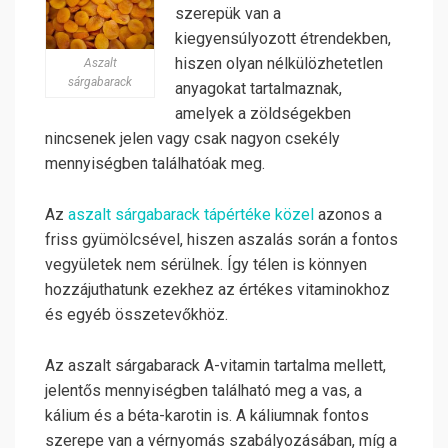
szerepük van a
kiegyensúlyozott étrendekben,
hiszen olyan nélkülözhetetlen
Aszalt
sárgabarack
anyagokat tartalmaznak,
amelyek a zöldségekben
nincsenek jelen vagy csak nagyon csekély
mennyiségben találhatóak meg.
Az
aszalt sárgabarack tápértéke közel
azonos a
friss gyümölcsével, hiszen aszalás során a fontos
vegyületek nem sérülnek. Így télen is könnyen
hozzájuthatunk ezekhez az értékes vitaminokhoz
és egyéb összetevőkhöz.
Az aszalt sárgabarack A-vitamin tartalma mellett,
jelentős mennyiségben található meg a vas, a
kálium és a béta-karotin is. A káliumnak fontos
szerepe van a vérnyomás szabályozásában, míg a