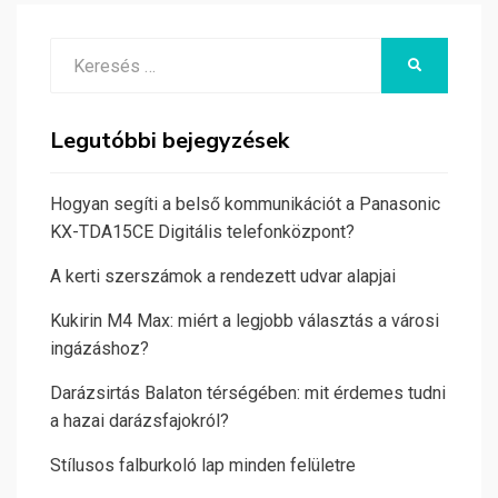
Search
KERESÉS
for:
Legutóbbi bejegyzések
Hogyan segíti a belső kommunikációt a Panasonic
KX-TDA15CE Digitális telefonközpont?
A kerti szerszámok a rendezett udvar alapjai
Kukirin M4 Max: miért a legjobb választás a városi
ingázáshoz?
Darázsirtás Balaton térségében: mit érdemes tudni
a hazai darázsfajokról?
Stílusos falburkoló lap minden felületre