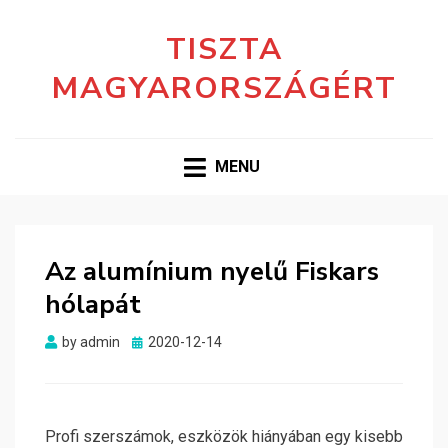
TISZTA
MAGYARORSZÁGÉRT
MENU
Az alumínium nyelű Fiskars
hólapát
Posted
by
admin
2020-12-14
on
Profi szerszámok, eszközök hiányában egy kisebb