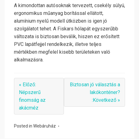
A kimondottan autósoknak tervezett, csekély súlyú,
ergonomikus műanyag borítással ellátott,
alumínium nyelű modell útközben is igen jó
szolgálatot tehet. A Fiskars hólapát egyszerűbb
változata is biztosan beválik, hiszen ez erősített
PVC lapátfejjel rendelkezik, illetve teljes
mértékben megfelel kisebb területeken való
alkalmazásra.
« Előző:
Biztosan jó választás a
Népszerű
lakókonténer?
finomság az
:Következő »
akácméz
Posted in
Webáruház