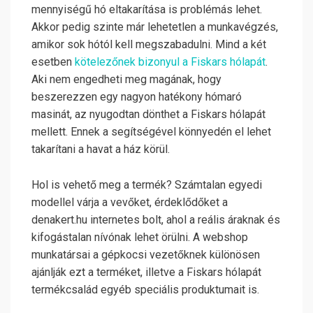
mennyiségű hó eltakarítása is problémás lehet.
Akkor pedig szinte már lehetetlen a munkavégzés,
amikor sok hótól kell megszabadulni. Mind a két
esetben
kötelezőnek bizonyul a Fiskars hólapát
.
Aki nem engedheti meg magának, hogy
beszerezzen egy nagyon hatékony hómaró
masinát, az nyugodtan dönthet a Fiskars hólapát
mellett. Ennek a segítségével könnyedén el lehet
takarítani a havat a ház körül.
Hol is vehető meg a termék? Számtalan egyedi
modellel várja a vevőket, érdeklődőket a
denakert.hu internetes bolt, ahol a reális áraknak és
kifogástalan nívónak lehet örülni.
A webshop
munkatársai a gépkocsi vezetőknek különösen
ajánlják ezt a terméket, illetve a Fiskars hólapát
termékcsalád egyéb speciális produktumait is.