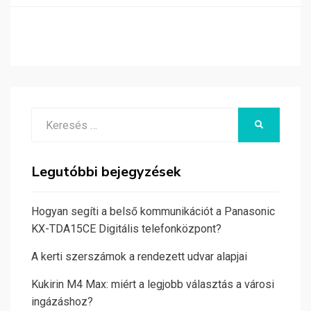
Search
KERESÉS
for:
Legutóbbi bejegyzések
Hogyan segíti a belső kommunikációt a Panasonic
KX-TDA15CE Digitális telefonközpont?
A kerti szerszámok a rendezett udvar alapjai
Kukirin M4 Max: miért a legjobb választás a városi
ingázáshoz?