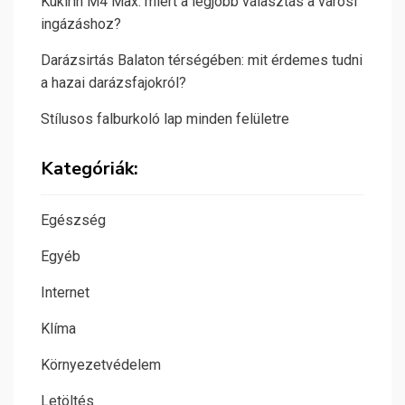
Kukirin M4 Max: miért a legjobb választás a városi
ingázáshoz?
Darázsirtás Balaton térségében: mit érdemes tudni
a hazai darázsfajokról?
Stílusos falburkoló lap minden felületre
Kategóriák:
Egészség
Egyéb
Internet
Klíma
Környezetvédelem
Letöltés