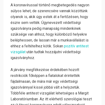
A koronavírussal történő megbetegedés nagyon
súlyos lehet, de szerencsére vannak közöttünk
olyanok is, akik úgy estek át a fertőzésen, hogy
észre sem vették. Úgynevezett védettségi
igazolványra pedig manapság mindenkinek
szüksége van ahhoz, hogy különböző helyekre
beléphessen, de lassan már a munkavállalást is
ehhez a feltételhez kötik. Sokan
pozitív antitest
vizsgálat
után tudtak hozzájutni védettségi
igazolványhoz.
A járvány megfékezése érdekében hozott
restrikciók főképpen a fiatalokat érintették
fájdalmasan, de mára már egy védettségi
igazolvánnyal kissé jobbá vált a helyzetük.
Többféle antitest vizsgálat lehetséges a Margit
Laboratóriumban. Az itt elérhető szerológiai teszt
az új típusú koronavírusra adott válaszreakció