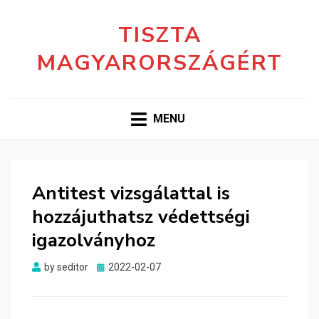
TISZTA
MAGYARORSZÁGÉRT
MENU
Antitest vizsgálattal is
hozzájuthatsz védettségi
igazolványhoz
Posted
by
seditor
2022-02-07
on