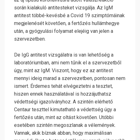
során kialakuló antitesteket vizsgálja. Az IgM
antitest többé-kevésbé a Covid 19 szimptómáinak
megjelenését követően, a fertőzés hullámhegye
után, a gyógyulási folyamat elejéig van jelen a
szervezetben.
De IgG antitest vizsgálatra is van lehetőség a
laboratóriumban, ami nem tűnik el a szervezetből
úgy, mint az IgM. Viszont, hogy ez az antitest
mennyi ideig marad a szervezetben, pontosan nem
ismert. Érdemes tehát elvégeztetni a tesztet,
hiszen ennek használatával is hozzájuthatsz
védettségi igazolványhoz. A szintén elérhető
Centaur teszttel kimutatható a védettség úgy a
fertőzés után, mint az oltást követően. Utóbbi
esetében szintén megoszlanak a vélemények.
Vannak, akik bíznak abban, hogy maximálisan