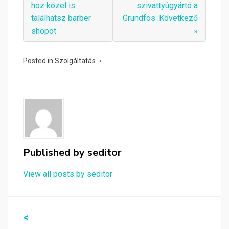
hoz közel is
szivattyúgyártó a
találhatsz barber
Grundfos :Következő
shopot
»
Posted in
Szolgáltatás
Published by
seditor
View all posts by seditor
Bejegyzés
<