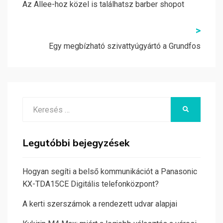
navigáció
Az Allee-hoz közel is találhatsz barber shopot
>
Egy megbízható szivattyúgyártó a Grundfos
Search
KERESÉS
for:
Legutóbbi bejegyzések
Hogyan segíti a belső kommunikációt a Panasonic
KX-TDA15CE Digitális telefonközpont?
A kerti szerszámok a rendezett udvar alapjai