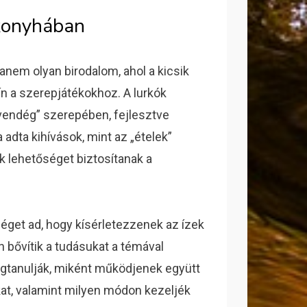
kkonyhában
anem olyan birodalom, ahol a kicsik
ín a szerepjátékokhoz. A lurkók
„vendég” szerepében, fejlesztve
dta kihívások, mint az „ételek”
k lehetőséget biztosítanak a
séget ad, hogy kísérletezzenek az ízek
n bővítik a tudásukat a témával
egtanulják, miként működjenek együtt
kat, valamint milyen módon kezeljék