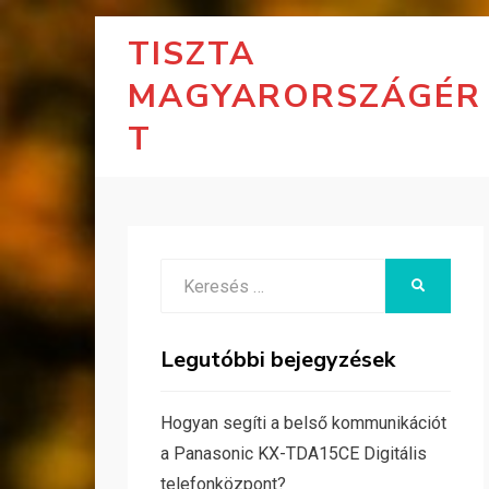
TISZTA
MAGYARORSZÁGÉR
T
Search
KERESÉS
for:
Legutóbbi bejegyzések
Hogyan segíti a belső kommunikációt
a Panasonic KX-TDA15CE Digitális
telefonközpont?