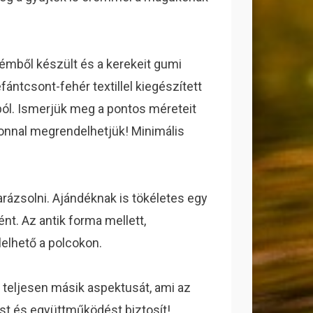
fémből készült és a kerekeit gumi
fántcsont-fehér textillel kiegészített
ól. Ismerjük meg a pontos méreteit
zonnal megrendelhetjük! Minimális
arázsolni. Ajándéknak is tökéletes egy
t. Az antik forma mellett,
lelhető a polcokon.
teljesen másik aspektusát, ami az
ést és együttműködést biztosít!