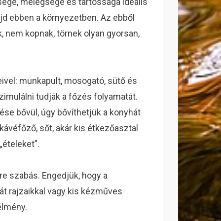
sége, melegsége és tartóssága ideális
majd ebben a környezetben. Az ebből
 nem kopnak, törnek olyan gyorsan,
eivel: munkapult, mosogató, sütő és
imulálni tudják a főzés folyamatát.
dése bővül, úgy bővíthetjük a konyhát
kávéfőző, sőt, akár kis étkezőasztal
„ételeket”.
e szabás. Engedjük, hogy a
át rajzaikkal vagy kis kézműves
 élmény.