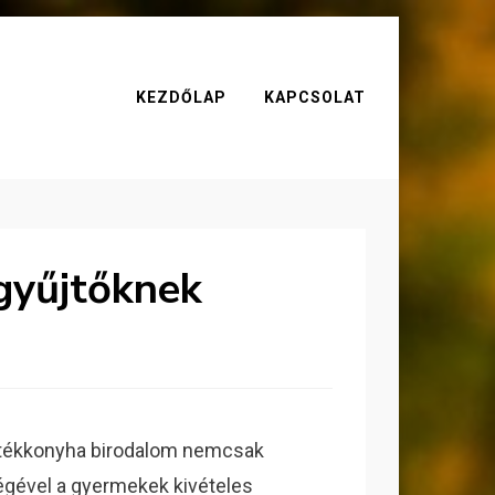
KEZDŐLAP
KAPCSOLAT
 gyűjtőknek
 játékkonyha birodalom nemcsak
ségével a gyermekek kivételes