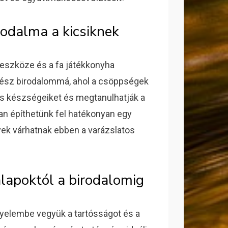
rodalma a kicsiknek
 eszköze és a fa játékkonyha
gész birodalommá, ahol a csöppségek
rsas készségeiket és megtanulhatják a
an építhetünk fel hatékonyan egy
yek várhatnak ebben a varázslatos
alapoktól a birodalomig
gyelembe vegyük a tartósságot és a