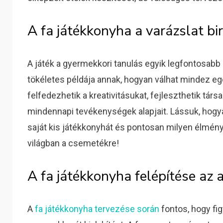
A fa játékkonyha a varázslat bi
A játék a gyermekkori tanulás egyik legfontosabb
tökéletes példája annak, hogyan válhat mindez e
felfedezhetik a kreativitásukat, fejleszthetik tá
mindennapi tevékenységek alapjait. Lássuk, hogy
saját kis játékkonyhát és pontosan milyen élmén
világban a csemetékre!
A fa játékkonyha felépítése az 
A
fa játékkonyha tervezése során
fontos, hogy fi