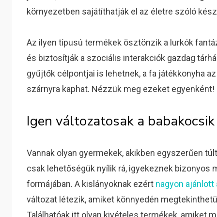
környezetben sajátíthatják el az életre szóló kés
Az ilyen típusú termékek ösztönzik a lurkók fantázi
és biztosítják a szociális interakciók gazdag tárh
gyűjtők célpontjai is lehetnek, a fa játékkonyha az 
szárnyra kaphat. Nézzük meg ezeket egyenként!
Igen változatosak a babakocsik
Vannak olyan gyermekek, akikben egyszerűen túlte
csak lehetőségük nyílik rá, igyekeznek bizonyos
formájában. A kislányoknak ezért
nagyon ajánlott
változat létezik, amiket könnyedén megtekinthet
Találhatóak itt olyan kivételes termékek, amiket