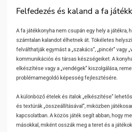
Felfedezés és kaland a fa játé
A fa játékkonyha nem csupán egy hely a játékra, h
számtalan kalandot élhetnek át. Tökéletes helysz
felválthatják egymást a „szakács”, „pincér” vagy 
kommunikációs és társas készségeiket. A konyha a
elkészítése vagy a „vendégek” kiszolgálása, reme
problémamegoldó képesség fejlesztésére.
A különböző ételek és italok „elkészítése” lehető
és textúrák „összeállításával”, miközben játékosa
kapcsolatban. A közös játék segít abban, hogy m
másokkal, miként osszák meg a teret és a játéko