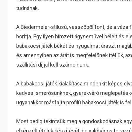
tudnának.
A Biedermeier-stílusú, vesszőből font, de a váza 
borítja. Egy ilyen hímzett ágyneművel bélelt és ele
babakocsi játék békét és nyugalmat áraszt magáb
és amennyiben az árát is megfelelőnek ítéljük, a
szállítási díjjal kell számolnunk.
A babakocsi játék kialakítása mindenkit képes elv
kedves ismerősünknek, gyerekváró meglepetéskén
ugyanakkor másfajta profilú babakocsi játék is fel
Most pedig tekintsük meg a gondoskodásnak egy 
elképzelt ételek készítését, de valóságos tervez