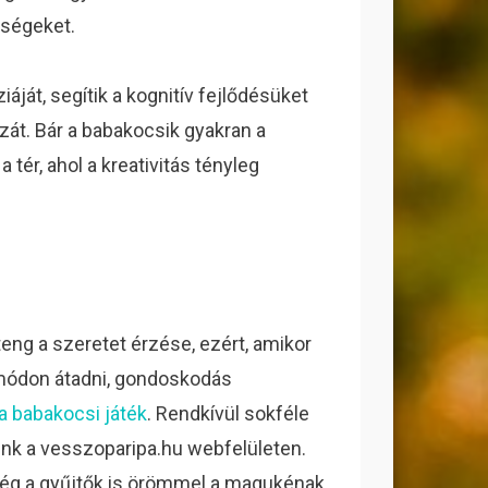
zségeket.
áját, segítik a kognitív fejlődésüket
ázát. Bár a babakocsik gyakran a
a tér, ahol a kreativitás tényleg
ng a szeretet érzése, ezért, amikor
 módon átadni, gondoskodás
 a babakocsi játék
. Rendkívül sokféle
ünk a vesszoparipa.hu webfelületen.
 még a gyűjtők is örömmel a magukénak