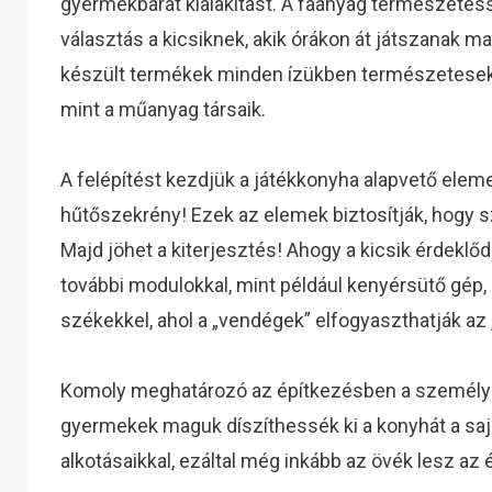
gyermekbarát kialakítást. A faanyag természetes
választás a kicsiknek, akik órákon át játszanak 
készült termékek minden ízükben természetesek,
mint a műanyag társaik.
A felépítést kezdjük a játékkonyha alapvető elem
hűtőszekrény! Ezek az elemek biztosítják, hogy sz
Majd jöhet a kiterjesztés! Ahogy a kicsik érdeklő
további modulokkal, mint például kenyérsütő gép, 
székekkel, ahol a „vendégek” elfogyaszthatják az 
Komoly meghatározó az építkezésben a személyr
gyermekek maguk díszíthessék ki a konyhát a saj
alkotásaikkal, ezáltal még inkább az övék lesz az