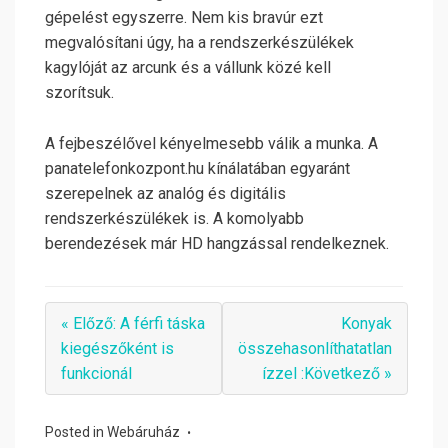
gépelést egyszerre. Nem kis bravúr ezt
megvalósítani úgy, ha a rendszerkészülékek
kagylóját az arcunk és a vállunk közé kell
szorítsuk.
A fejbeszélővel kényelmesebb válik a munka. A
panatelefonkozpont.hu kínálatában egyaránt
szerepelnek az analóg és digitális
rendszerkészülékek is. A komolyabb
berendezések már HD hangzással rendelkeznek.
« Előző: A férfi táska
Konyak
kiegészőként is
összehasonlíthatatlan
funkcionál
ízzel :Következő »
Posted in
Webáruház