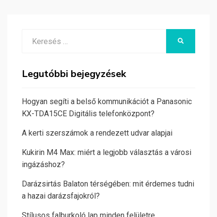
Search
KERESÉS
for:
Legutóbbi bejegyzések
Hogyan segíti a belső kommunikációt a Panasonic
KX-TDA15CE Digitális telefonközpont?
A kerti szerszámok a rendezett udvar alapjai
Kukirin M4 Max: miért a legjobb választás a városi
ingázáshoz?
Darázsirtás Balaton térségében: mit érdemes tudni
a hazai darázsfajokról?
Stílusos falburkoló lap minden felületre