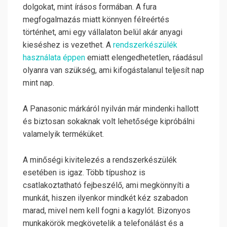
dolgokat, mint írásos formában. A fura
megfogalmazás miatt könnyen félreértés
történhet, ami egy vállalaton belül akár anyagi
kieséshez is vezethet. A
rendszerkészülék
használata éppen
emiatt elengedhetetlen, ráadásul
olyanra van szükség, ami kifogástalanul teljesít nap
mint nap.
A Panasonic márkáról nyilván már mindenki hallott
és biztosan sokaknak volt lehetősége kipróbálni
valamelyik terméküket.
A minőségi kivitelezés a rendszerkészülék
esetében is igaz. Több típushoz is
csatlakoztatható fejbeszélő, ami megkönnyíti a
munkát, hiszen ilyenkor mindkét kéz szabadon
marad, mivel nem kell fogni a kagylót. Bizonyos
munkakörök megkövetelik a telefonálást és a