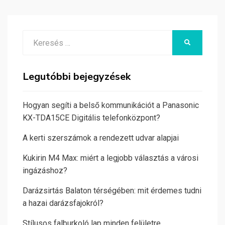
Search
KERESÉS
for:
Legutóbbi bejegyzések
Hogyan segíti a belső kommunikációt a Panasonic
KX-TDA15CE Digitális telefonközpont?
A kerti szerszámok a rendezett udvar alapjai
Kukirin M4 Max: miért a legjobb választás a városi
ingázáshoz?
Darázsirtás Balaton térségében: mit érdemes tudni
a hazai darázsfajokról?
Stílusos falburkoló lap minden felületre