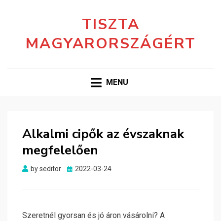
TISZTA
MAGYARORSZÁGÉRT
MENU
Alkalmi cipők az évszaknak
megfelelően
Posted
by
seditor
2022-03-24
on
Szeretnél gyorsan és jó áron vásárolni? A