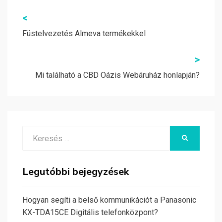
Bejegyzés
<
navigáció
Füstelvezetés Almeva termékekkel
>
Mi található a CBD Oázis Webáruház honlapján?
Search
KERESÉS
for:
Legutóbbi bejegyzések
Hogyan segíti a belső kommunikációt a Panasonic
KX-TDA15CE Digitális telefonközpont?