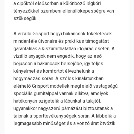
a cipőktől elsősorban a különböző légköri
tényezőkkel szembeni ellenállóképességre van
szükségük.
A vízálló Grisport hegyi bakancsok tökéletesek
mindenféle útvonalra és praktikus támogatást
garantálnak a kiszámíthatatlan időjárás esetén. A
vízálló anyagok nem engedik, hogy az eső
bejusson a bakancsok belsejébe, így teljes
kényelmet és komfortot élvezhetünk a
hegymászás során. A széles kínálatunkban
elérhető Grisport modellek megfelelő vastagságú,
speciális gumitalppal vannak ellátva, amelyek
hatékonyan szigetelik a lábunkat a talajtól,
ugyanakkor nagyszerű párnázást biztosítanak a
talpnak a sporttevékenységek során. A lábbelik a
legmagasabb minőséget és a vonzó árat ötvözik.