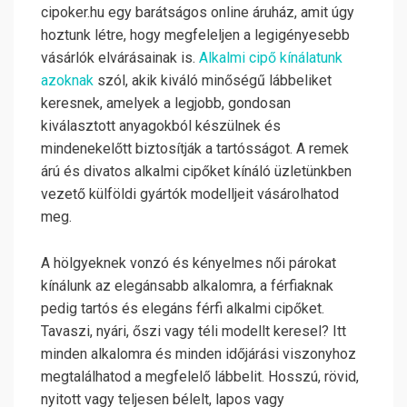
cipoker.hu egy barátságos online áruház, amit úgy
hoztunk létre, hogy megfeleljen a legigényesebb
vásárlók elvárásainak is.
Alkalmi cipő kínálatunk
azoknak
szól, akik kiváló minőségű lábbeliket
keresnek, amelyek a legjobb, gondosan
kiválasztott anyagokból készülnek és
mindenekelőtt biztosítják a tartósságot. A remek
árú és divatos alkalmi cipőket kínáló üzletünkben
vezető külföldi gyártók modelljeit vásárolhatod
meg.
A hölgyeknek vonzó és kényelmes női párokat
kínálunk az elegánsabb alkalomra, a férfiaknak
pedig tartós és elegáns férfi alkalmi cipőket.
Tavaszi, nyári, őszi vagy téli modellt keresel? Itt
minden alkalomra és minden időjárási viszonyhoz
megtalálhatod a megfelelő lábbelit. Hosszú, rövid,
nyitott vagy teljesen bélelt, lapos vagy