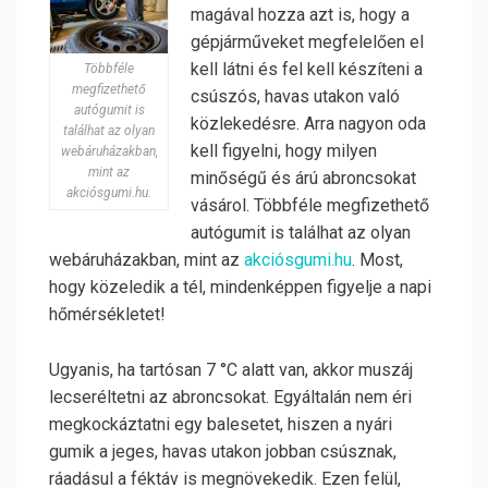
magával hozza azt is, hogy a
gépjárműveket megfelelően el
kell látni és fel kell készíteni a
Többféle
megfizethető
csúszós, havas utakon való
autógumit is
közlekedésre. Arra nagyon oda
találhat az olyan
kell figyelni, hogy milyen
webáruházakban,
mint az
minőségű és árú abroncsokat
akciósgumi.hu.
vásárol. Többféle megfizethető
autógumit is találhat az olyan
webáruházakban, mint az
akciósgumi.hu
. Most,
hogy közeledik a tél, mindenképpen figyelje a napi
hőmérsékletet!
Ugyanis, ha tartósan 7 °C alatt van, akkor muszáj
lecseréltetni az abroncsokat. Egyáltalán nem éri
megkockáztatni egy balesetet, hiszen a nyári
gumik a jeges, havas utakon jobban csúsznak,
ráadásul a féktáv is megnövekedik. Ezen felül,