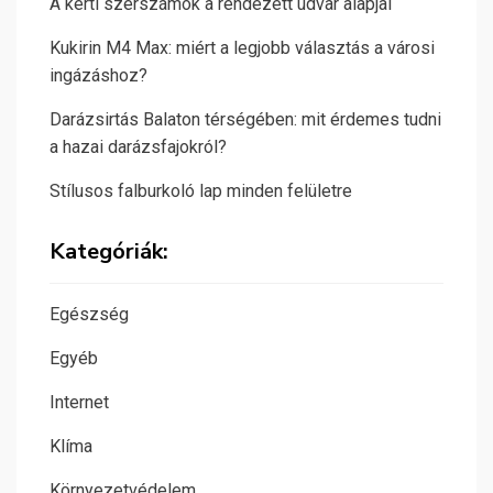
A kerti szerszámok a rendezett udvar alapjai
Kukirin M4 Max: miért a legjobb választás a városi
ingázáshoz?
Darázsirtás Balaton térségében: mit érdemes tudni
a hazai darázsfajokról?
Stílusos falburkoló lap minden felületre
Kategóriák:
Egészség
Egyéb
Internet
Klíma
Környezetvédelem