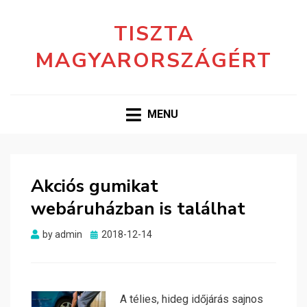
TISZTA
MAGYARORSZÁGÉRT
MENU
Akciós gumikat
webáruházban is találhat
Posted
by
admin
2018-12-14
on
A télies, hideg időjárás sajnos