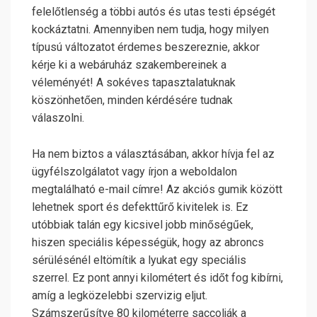
felelőtlenség a többi autós és utas testi épségét
kockáztatni. Amennyiben nem tudja, hogy milyen
típusú változatot érdemes beszereznie, akkor
kérje ki a webáruház szakembereinek a
véleményét! A sokéves tapasztalatuknak
köszönhetően, minden kérdésére tudnak
válaszolni.
Ha nem biztos a választásában, akkor hívja fel az
ügyfélszolgálatot vagy írjon a weboldalon
megtalálható e-mail címre! Az akciós gumik között
lehetnek sport és defekttűrő kivitelek is. Ez
utóbbiak talán egy kicsivel jobb minőségűek,
hiszen speciális képességük, hogy az abroncs
sérülésénél eltömítik a lyukat egy speciális
szerrel. Ez pont annyi kilométert és időt fog kibírni,
amíg a legközelebbi szervizig eljut.
Számszerűsítve 80 kilométerre saccolják a