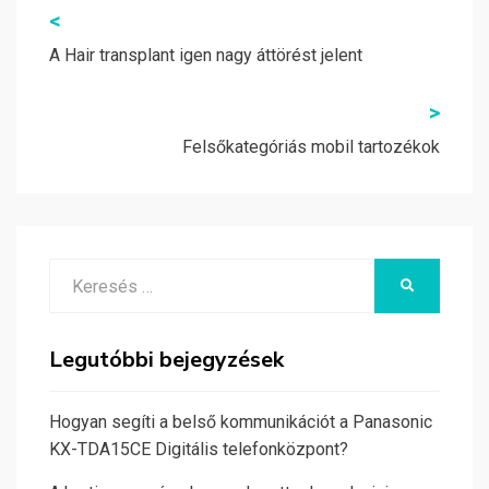
Bejegyzés
<
navigáció
A Hair transplant igen nagy áttörést jelent
>
Felsőkategóriás mobil tartozékok
Search
KERESÉS
for:
Legutóbbi bejegyzések
Hogyan segíti a belső kommunikációt a Panasonic
KX-TDA15CE Digitális telefonközpont?