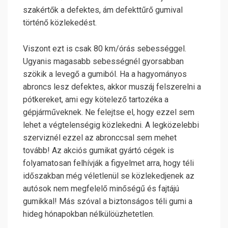
szakértők a defektes, ám defekttűrő gumival
történő közlekedést.
Viszont ezt is csak 80 km/órás sebességgel.
Ugyanis magasabb sebességnél gyorsabban
szökik a levegő a gumiból. Ha a hagyományos
abroncs lesz defektes, akkor muszáj felszerelni a
pótkereket, ami egy kötelező tartozéka a
gépjárműveknek. Ne felejtse el, hogy ezzel sem
lehet a végtelenségig közlekedni. A legközelebbi
szerviznél ezzel az abronccsal sem mehet
tovább! Az akciós gumikat gyártó cégek is
folyamatosan felhívják a figyelmet arra, hogy téli
időszakban még véletlenül se közlekedjenek az
autósok nem megfelelő minőségű és fajtájú
gumikkal! Más szóval a biztonságos téli gumi a
hideg hónapokban nélkülöüzhetetlen.