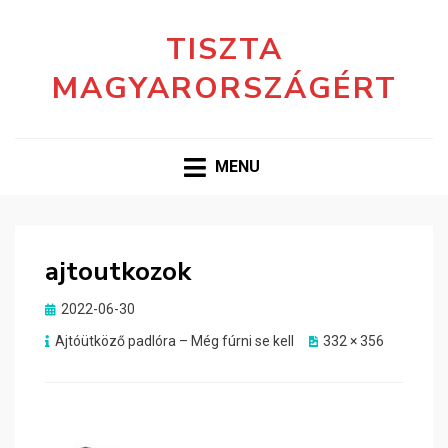
TISZTA
MAGYARORSZÁGÉRT
MENU
ajtoutkozok
Posted
2022-06-30
on
Ajtóütköző padlóra – Még fúrni se kell
332 × 356