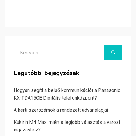
Search
KERESÉS
for:
Legutóbbi bejegyzések
Hogyan segíti a belső kommunikációt a Panasonic
KX-TDA15CE Digitális telefonközpont?
A kerti szerszámok a rendezett udvar alapjai
Kukirin M4 Max: miért a legjobb választás a városi
ingázáshoz?