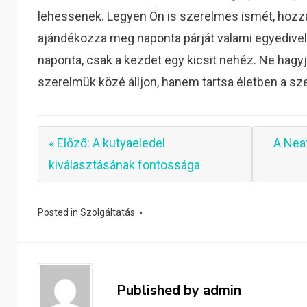
lehessenek. Legyen Ön is szerelmes ismét, hozza 
ajándékozza meg naponta párját valami egyedivel!
naponta, csak a kezdet egy kicsit nehéz. Ne hag
szerelmük közé álljon, hanem tartsa életben a sz
« Előző: A kutyaeledel
A Nea
kiválasztásának fontossága
Posted in
Szolgáltatás
Published by
admin