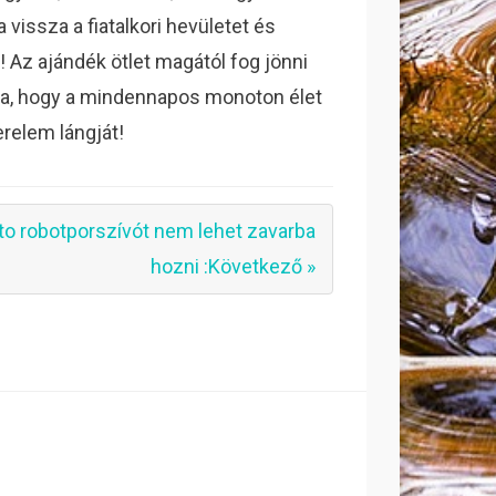
vissza a fiatalkori hevületet és
 Az ajándék ötlet magától fog jönni
yja, hogy a mindennapos monoton élet
erelem lángját!
to robotporszívót nem lehet zavarba
hozni :Következő »