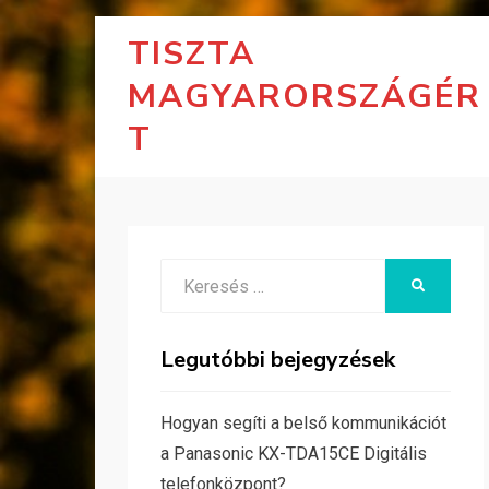
TISZTA
MAGYARORSZÁGÉR
T
Search
KERESÉS
for:
Legutóbbi bejegyzések
Hogyan segíti a belső kommunikációt
a Panasonic KX-TDA15CE Digitális
telefonközpont?