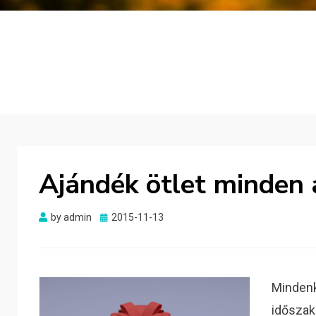
Ajándék ötlet minden
Posted
by
admin
2015-11-13
on
Mindenk
időszak