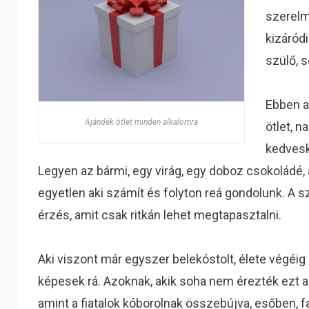
szerelm
kizáród
szülő, s
Ebben a
Ajándék ötlet minden alkalomra
ötlet, 
kedves
Legyen az bármi, egy virág, egy doboz csokoládé, 
egyetlen aki számít és folyton reá gondolunk. A s
érzés, amit csak ritkán lehet megtapasztalni.
Aki viszont már egyszer belekóstolt, élete végéig
képesek rá. Azoknak, akik soha nem érezték ezt az
amint a fiatalok kóborolnak összebújva, esőben, 