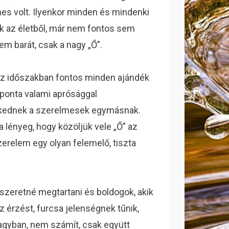
es volt. Ilyenkor minden és mindenki
ik az életből, már nem fontos sem
em barát, csak a nagy „Ő”.
z időszakban fontos minden ajándék
naponta valami aprósággal
kednek a szerelmesek egymásnak.
a lényeg, hogy közöljük vele „Ő” az
zerelem egy olyan felemelő, tiszta
 szeretné megtartani és boldogok, akik
 érzést, furcsa jelenségnek tűnik,
fagyban, nem számít, csak együtt