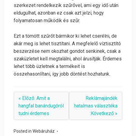
szerkezet rendelkezik szűrővel, ami egy idő után
eldugulhat, azonban ez csak azt jelzi, hogy
folyamatosan működik és szűr.
Ezt a tömött szűrőt bármikor ki lehet cserélni, de
akár meg is lehet tisztítani. A megfelelő víztisztító
beszerzése nem okozhat gondot senkinek, csak a
szaküzletet kell megtalálni, ahol árusítják. Érdemes
lehet több üzletnek a termékeit is
összehasonlítani, így jobb döntést hozhatunk.
« Előző: Amit a
Reklámajándék
hangfal banándugóról
hatalmas választéka
tudni érdemes
:Következő »
Posted in
Webáruház