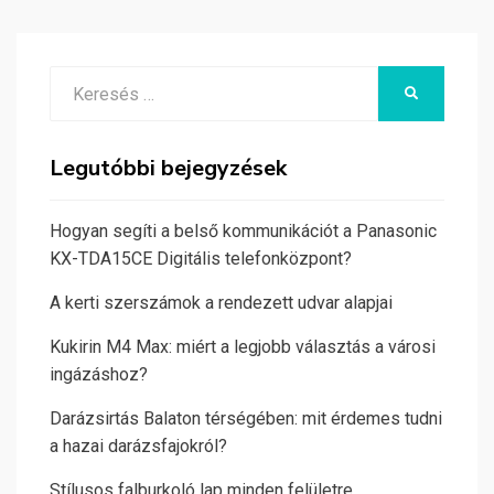
Search
KERESÉS
for:
Legutóbbi bejegyzések
Hogyan segíti a belső kommunikációt a Panasonic
KX-TDA15CE Digitális telefonközpont?
A kerti szerszámok a rendezett udvar alapjai
Kukirin M4 Max: miért a legjobb választás a városi
ingázáshoz?
Darázsirtás Balaton térségében: mit érdemes tudni
a hazai darázsfajokról?
Stílusos falburkoló lap minden felületre