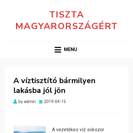
TISZTA
MAGYARORSZÁGÉRT
MENU
A víztisztító bármilyen
lakásba jól jön
Posted
by
admin
2019-04-15
on
A vezetékes víz sokszor