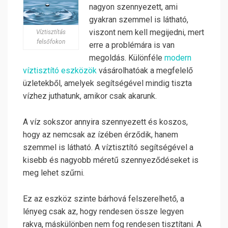
nagyon szennyezett, ami
gyakran szemmel is látható,
viszont nem kell megijedni, mert
Víztisztítás
felsőfokon
erre a problémára is van
megoldás. Különféle
modern
víztisztító eszközök
vásárolhatóak a megfelelő
üzletekből, amelyek segítségével mindig tiszta
vízhez juthatunk, amikor csak akarunk.
A víz sokszor annyira szennyezett és koszos,
hogy az nemcsak az ízében érződik, hanem
szemmel is látható. A víztisztító segítségével a
kisebb és nagyobb méretű szennyeződéseket is
meg lehet szűrni.
Ez az eszköz szinte bárhová felszerelhető, a
lényeg csak az, hogy rendesen össze legyen
rakva, máskülönben nem fog rendesen tisztítani. A