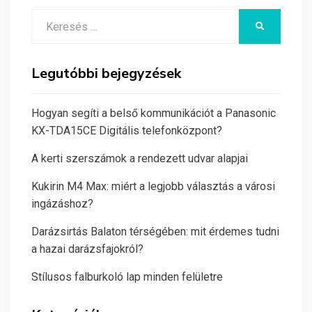
Search
KERESÉS
for:
Legutóbbi bejegyzések
Hogyan segíti a belső kommunikációt a Panasonic
KX-TDA15CE Digitális telefonközpont?
A kerti szerszámok a rendezett udvar alapjai
Kukirin M4 Max: miért a legjobb választás a városi
ingázáshoz?
Darázsirtás Balaton térségében: mit érdemes tudni
a hazai darázsfajokról?
Stílusos falburkoló lap minden felületre