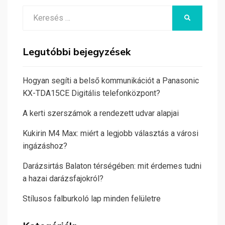
Search
KERESÉS
for:
Legutóbbi bejegyzések
Hogyan segíti a belső kommunikációt a Panasonic
KX-TDA15CE Digitális telefonközpont?
A kerti szerszámok a rendezett udvar alapjai
Kukirin M4 Max: miért a legjobb választás a városi
ingázáshoz?
Darázsirtás Balaton térségében: mit érdemes tudni
a hazai darázsfajokról?
Stílusos falburkoló lap minden felületre