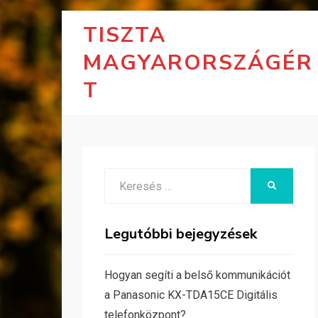
TISZTA
MAGYARORSZÁGÉR
T
Search
KERESÉS
for:
Legutóbbi bejegyzések
Hogyan segíti a belső kommunikációt
a Panasonic KX-TDA15CE Digitális
telefonközpont?