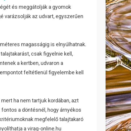
ségét és meggátolják a gyomok
é varázsolják az udvart, egyszerűen
 méteres magasságig is elnyúlhatnak.
alajtakarást, csak figyelnie kell,
tenek a kertben, udvaron a
empontot feltétlenül figyelembe kell
, mert ha nem tartjuk kordában, azt
s fontos a döntésnél, hogy árnyékos
 kritériumoknak megfelelő talajtakaró
olíthatja a virag-online.hu