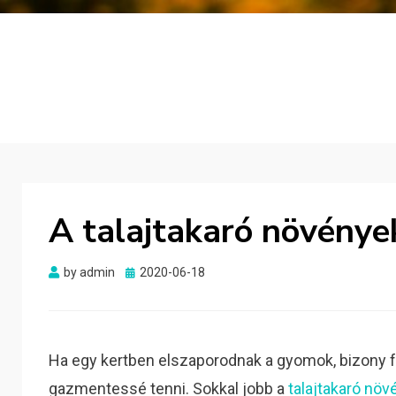
A talajtakaró növénye
Posted
by
admin
2020-06-18
on
Ha egy kertben elszaporodnak a gyomok, bizony f
gazmentessé tenni. Sokkal jobb a
talajtakaró növ