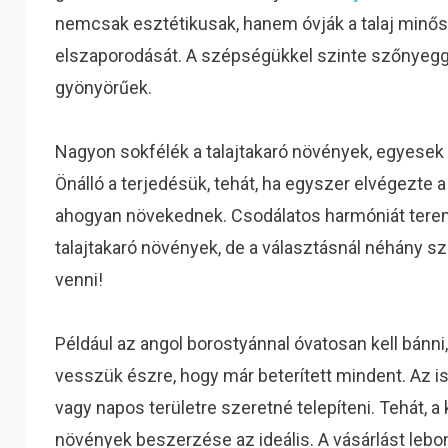
nemcsak esztétikusak, hanem óvják a talaj minő
elszaporodását. A szépségükkel szinte szőnyegg
gyönyörűek.
Nagyon sokfélék a talajtakaró növények, egyesek
Önálló a terjedésük, tehát, ha egyszer elvégezte a t
ahogyan növekednek. Csodálatos harmóniát terem
talajtakaró növények, de a választásnál néhány sz
venni!
Például az angol borostyánnal óvatosan kell bánni
vesszük észre, hogy már beterített mindent. Az i
vagy napos területre szeretné telepíteni. Tehát, a
növények beszerzése az ideális. A vásárlást lebony