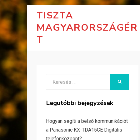
TISZTA
MAGYARORSZÁGÉR
T
Search
KERESÉS
for:
Legutóbbi bejegyzések
Hogyan segíti a belső kommunikációt
a Panasonic KX-TDA15CE Digitális
telefonközpont?