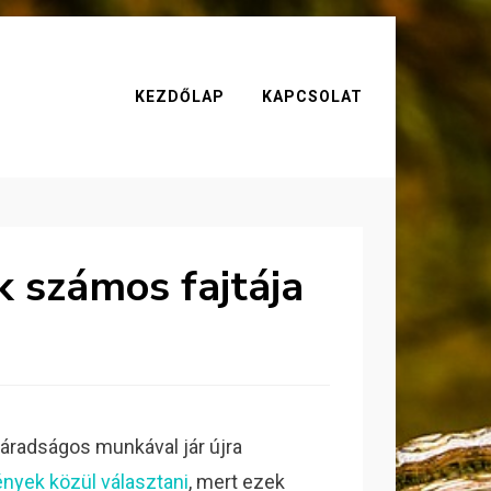
KEZDŐLAP
KAPCSOLAT
k számos fajtája
áradságos munkával jár újra
ények közül választani
, mert ezek