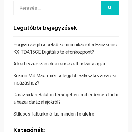
Search
KERESÉS
for:
Legutóbbi bejegyzések
Hogyan segíti a belső kommunikációt a Panasonic
KX-TDA15CE Digitális telefonközpont?
A kerti szerszámok a rendezett udvar alapjai
Kukirin M4 Max: miért a legjobb választás a városi
ingázáshoz?
Darázsirtás Balaton térségében: mit érdemes tudni
a hazai darázsfajokról?
Stílusos falburkoló lap minden felületre
Kategóriák: