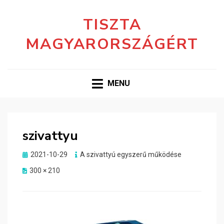
TISZTA
MAGYARORSZÁGÉRT
MENU
szivattyu
Posted
2021-10-29
A szivattyú egyszerű működése
on
300 × 210