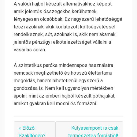
A valódi hajból készült alternatívákhoz képest,
amik jelentős összegekbe kerülhetnek,
lényegesen olcsóbbak. Ez nagyszerű lehetőséggé
teszi azoknak, akik korlátozott költségvetéssel
rendelkeznek, sőt, azoknak is, akik nem akarnak
jelentős pénzügyi elkötelezettséget vállalni a
vásárlás során.
A szintetikus paróka mindennapos használatra
nemcsak megfizethető és hosszú élettartamú
megoldás, hanem hihetetlenül egyszerű a
gondozása is. Nem kell ugyanolyan mértékben
ápolni, mint az emberi hajból készült póthajakat,
amiket gyakran kell mosni és formázni.
« Előző:
Kutyasampont is csak
Szakítógép?
természetes forrásból!