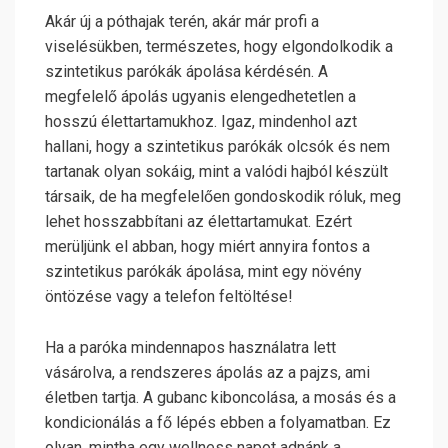
Akár új a póthajak terén, akár már profi a
viselésükben, természetes, hogy elgondolkodik a
szintetikus parókák ápolása kérdésén. A
megfelelő ápolás ugyanis elengedhetetlen a
hosszú élettartamukhoz. Igaz, mindenhol azt
hallani, hogy a szintetikus parókák olcsók és nem
tartanak olyan sokáig, mint a valódi hajból készült
társaik, de ha megfelelően gondoskodik róluk, meg
lehet hosszabbítani az élettartamukat. Ezért
merüljünk el abban, hogy miért annyira fontos a
szintetikus parókák ápolása, mint egy növény
öntözése vagy a telefon feltöltése!
Ha a paróka mindennapos használatra lett
vásárolva, a rendszeres ápolás az a pajzs, ami
életben tartja. A gubanc kiboncolása, a mosás és a
kondicionálás a fő lépés ebben a folyamatban. Ez
olyan, mintha egy wellness napot adnánk a