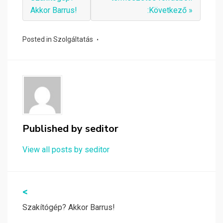
Akkor Barrus!
:Következő »
Posted in
Szolgáltatás
Published by
seditor
View all posts by seditor
Bejegyzés
<
navigáció
Szakítógép? Akkor Barrus!