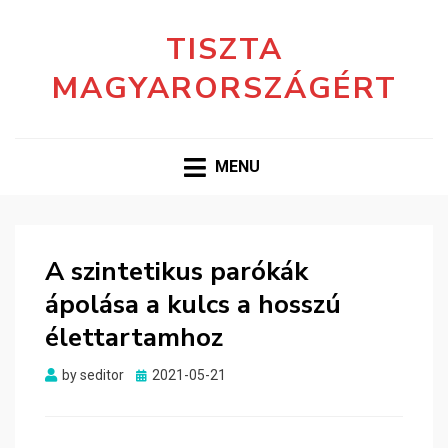
TISZTA
MAGYARORSZÁGÉRT
MENU
A szintetikus parókák
ápolása a kulcs a hosszú
élettartamhoz
Posted
by
seditor
2021-05-21
on