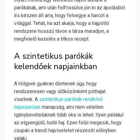
parókának, ami után felfrissülve jön ki az ápolásból
és készen áll arra, hogy felvegye a harcot a
világgal. Tehát, ha azt akarja, hogy a hajpótló
rendszere hosszú távon a társa maradjon, a
megfelelő kezelés a titkos recept.
A szintetikus parókák
kelendőek napjainkban
A hölgyek gyakran döntenek úgy, hogy
rendszeresen vagy időközönként póthajat
viselnek. A
szintetikus parókák rendkívül
népszerűek
manapság, ami nem véletlen.
Igénybevételüknek több oka is lehet. Ilyen például
az elgyengülő, hulló haj. Ezen felül megesik, hogy
csupán a trendi hajviseletet részesíti előnyben
valaki.