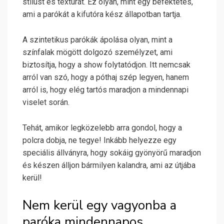
stílust és textúrát. Ez olyan, mint egy befektetés,
ami a parókát a kifutóra kész állapotban tartja.
A szintetikus parókák ápolása olyan, mint a
színfalak mögött dolgozó személyzet, ami
biztosítja, hogy a show folytatódjon. Itt nemcsak
arról van szó, hogy a póthaj szép legyen, hanem
arról is, hogy elég tartós maradjon a mindennapi
viselet során.
Tehát, amikor legközelebb arra gondol, hogy a
polcra dobja, ne tegye! Inkább helyezze egy
speciális állványra, hogy sokáig gyönyörű maradjon
és készen álljon bármilyen kalandra, ami az útjába
kerül!
Nem kerül egy vagyonba a
paróka mindennapos