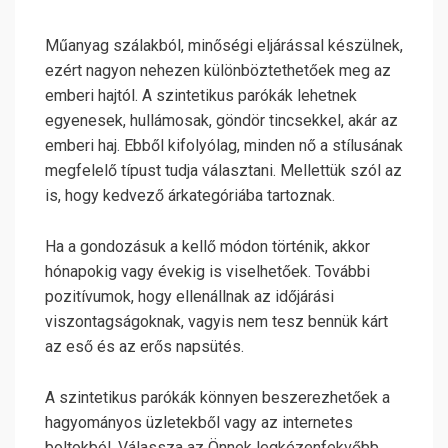
Műanyag szálakból, minőségi eljárással készülnek,
ezért nagyon nehezen különböztethetőek meg az
emberi hajtól. A szintetikus parókák lehetnek
egyenesek, hullámosak, göndör tincsekkel, akár az
emberi haj. Ebből kifolyólag, minden nő a stílusának
megfelelő típust tudja választani. Mellettük szól az
is, hogy kedvező árkategóriába tartoznak.
Ha a gondozásuk a kellő módon történik, akkor
hónapokig vagy évekig is viselhetőek. További
pozitívumok, hogy ellenállnak az időjárási
viszontagságoknak, vagyis nem tesz bennük kárt
az eső és az erős napsütés.
A szintetikus parókák könnyen beszerezhetőek a
hagyományos üzletekből vagy az internetes
boltokból. Válassza az Önnek legkézenfekvőbb