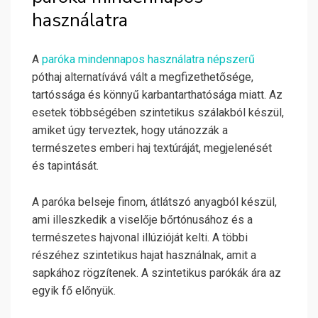
használatra
A
paróka mindennapos használatra népszerű
póthaj alternatívává vált a megfizethetősége,
tartóssága és könnyű karbantarthatósága miatt. Az
esetek többségében szintetikus szálakból készül,
amiket úgy terveztek, hogy utánozzák a
természetes emberi haj textúráját, megjelenését
és tapintását.
A paróka belseje finom, átlátszó anyagból készül,
ami illeszkedik a viselője bőrtónusához és a
természetes hajvonal illúzióját kelti. A többi
részéhez szintetikus hajat használnak, amit a
sapkához rögzítenek. A szintetikus parókák ára az
egyik fő előnyük.