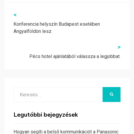
Bejegyzés
<
navigáció
Konferencia helyszín Budapest esetében
Angyalföldön lesz.
>
Pécs hotel ajánlatából válassza a legjobbat.
Search
KERESÉS
for:
Legutóbbi bejegyzések
Hogyan segíti a belső kommunikációt a Panasonic