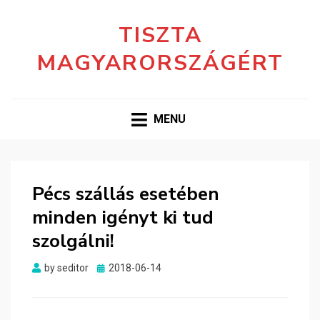
TISZTA
MAGYARORSZÁGÉRT
MENU
Pécs szállás esetében
minden igényt ki tud
szolgálni!
Posted
by
seditor
2018-06-14
on