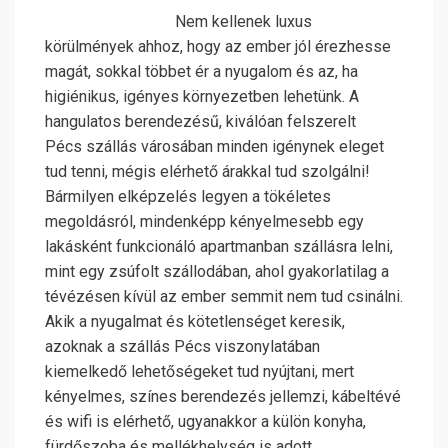
Nem kellenek luxus
körülmények ahhoz, hogy az ember jól érezhesse
magát, sokkal többet ér a nyugalom és az, ha
higiénikus, igényes környezetben lehetünk. A
hangulatos berendezésű, kiválóan felszerelt
Pécs szállás városában minden igénynek eleget
tud tenni, mégis elérhető árakkal tud szolgálni!
Bármilyen elképzelés legyen a tökéletes
megoldásról, mindenképp kényelmesebb egy
lakásként funkcionáló apartmanban szállásra lelni,
mint egy zsúfolt szállodában, ahol gyakorlatilag a
tévézésen kívül az ember semmit nem tud csinálni.
Akik a nyugalmat és kötetlenséget keresik,
azoknak a szállás Pécs viszonylatában
kiemelkedő lehetőségeket tud nyújtani, mert
kényelmes, színes berendezés jellemzi, kábeltévé
és wifi is elérhető, ugyanakkor a külön konyha,
fürdőszoba és mellékhelység is adott.