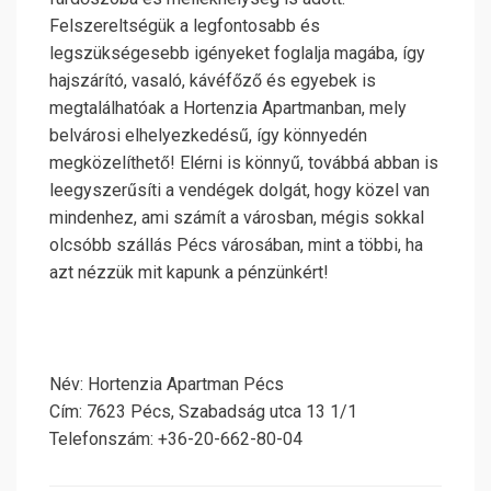
Felszereltségük a legfontosabb és
legszükségesebb igényeket foglalja magába, így
hajszárító, vasaló, kávéfőző és egyebek is
megtalálhatóak a Hortenzia Apartmanban, mely
belvárosi elhelyezkedésű, így könnyedén
megközelíthető! Elérni is könnyű, továbbá abban is
leegyszerűsíti a vendégek dolgát, hogy közel van
mindenhez, ami számít a városban, mégis sokkal
olcsóbb szállás Pécs városában, mint a többi, ha
azt nézzük mit kapunk a pénzünkért!
Név: Hortenzia Apartman Pécs
Cím: 7623 Pécs, Szabadság utca 13 1/1
Telefonszám: +36-20-662-80-04