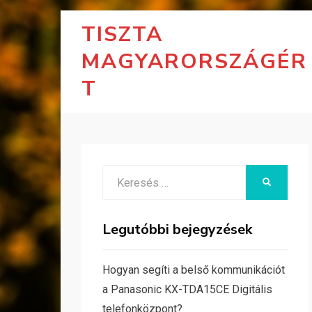
TISZTA
MAGYARORSZÁGÉR
T
Search
KERESÉS
for:
Legutóbbi bejegyzések
Hogyan segíti a belső kommunikációt
a Panasonic KX-TDA15CE Digitális
telefonközpont?