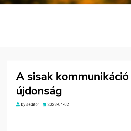
A sisak kommunikáci
újdonság
Posted
by
seditor
2023-04-02
on