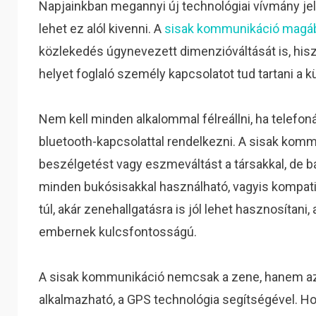
Napjainkban megannyi új technológiai vívmány je
lehet ez alól kivenni. A
sisak kommunikáció magába
közlekedés úgynevezett dimenzióváltását is, his
helyet foglaló személy kapcsolatot tud tartani a kül
Nem kell minden alkalommal félreállni, ha telefo
bluetooth-kapcsolattal rendelkezni. A sisak komm
beszélgetést vagy eszmeváltást a társakkal, de bá
minden bukósisakkal használható, vagyis kompat
túl, akár zenehallgatásra is jól lehet hasznosítani
embernek kulcsfontosságú.
A sisak kommunikáció nemcsak a zene, hanem az 
alkalmazható, a GPS technológia segítségével. Ho