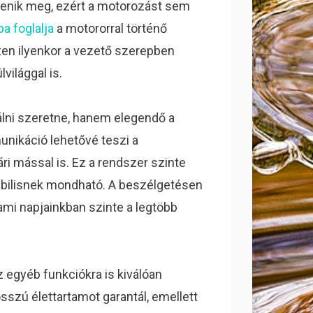
lenik meg, ezért a motorozást sem
 foglalja
a motororral történő
zen ilyenkor a vezető szerepben
világgal is.
nálni szeretne, hanem elegendő a
unikáció lehetővé teszi a
ri mással is.
Ez a rendszer szinte
ibilisnek mondható. A beszélgetésen
, ami napjainkban szinte a legtöbb
egyéb funkciókra is kiválóan
sszú élettartamot garantál, emellett