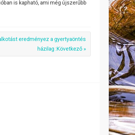
ióban is kapható, ami még újszerűbb
alkotást eredményez a gyertyaöntés
házilag :Következő »