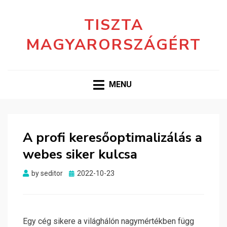
TISZTA
MAGYARORSZÁGÉRT
MENU
A profi keresőoptimalizálás a
webes siker kulcsa
Posted
by
seditor
2022-10-23
on
Egy cég sikere a világhálón nagymértékben függ