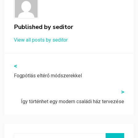
Published by
seditor
View all posts by seditor
Bejegyzés
<
navigáció
Fogpótlás eltérő módszerekkel
>
Így történhet egy modern családi ház tervezése
Search