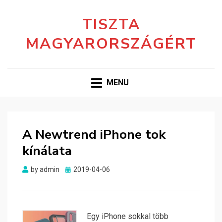
TISZTA
MAGYARORSZÁGÉRT
MENU
A Newtrend iPhone tok
kínálata
Posted
by
admin
2019-04-06
on
Egy iPhone sokkal több