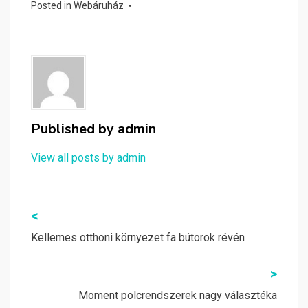
Posted in
Webáruház
Published by
admin
View all posts by admin
Bejegyzés
<
navigáció
Kellemes otthoni környezet fa bútorok révén
>
Moment polcrendszerek nagy választéka