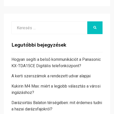
Search
KERESÉS
for:
Legutóbbi bejegyzések
Hogyan segíti a belső kommunikációt a Panasonic
KX-TDA15CE Digitális telefonközpont?
A kerti szerszámok a rendezett udvar alapjai
Kukirin M4 Max: miért a legjobb választás a városi
ingázáshoz?
Darázsirtás Balaton térségében: mit érdemes tudni
a hazai darázsfajokról?