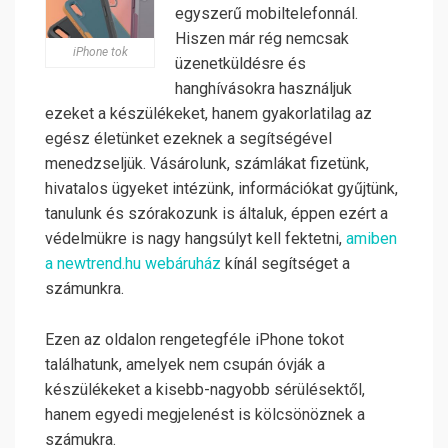
egyszerű mobiltelefonnál.
Hiszen már rég nemcsak
iPhone tok
üzenetküldésre és
hanghívásokra használjuk
ezeket a készülékeket, hanem gyakorlatilag az
egész életünket ezeknek a segítségével
menedzseljük. Vásárolunk, számlákat fizetünk,
hivatalos ügyeket intézünk, információkat gyűjtünk,
tanulunk és szórakozunk is általuk, éppen ezért a
védelmükre is nagy hangsúlyt kell fektetni,
amiben
a newtrend.hu webáruház
kínál segítséget a
számunkra.
Ezen az oldalon rengetegféle iPhone tokot
találhatunk, amelyek nem csupán óvják a
készülékeket a kisebb-nagyobb sérülésektől,
hanem egyedi megjelenést is kölcsönöznek a
számukra.