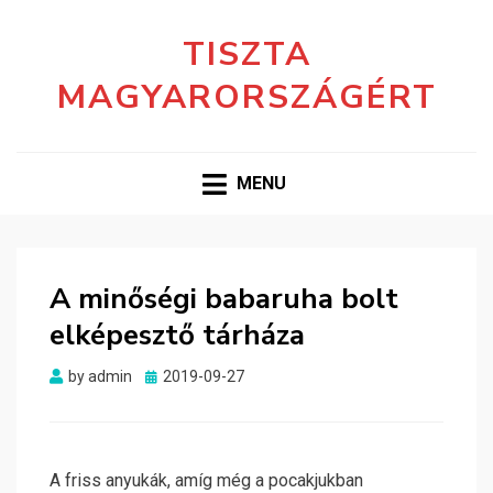
TISZTA
MAGYARORSZÁGÉRT
MENU
A minőségi babaruha bolt
elképesztő tárháza
Posted
by
admin
2019-09-27
on
A friss anyukák, amíg még a pocakjukban