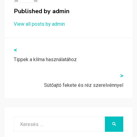
Published by
admin
View all posts by admin
Bejegyzés
<
navigáció
Tippek a klíma használatához
>
Sütőajtó fekete és réz szerelvénnyel
Search
KERESÉS
for: