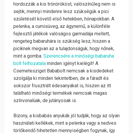
hordozzák a kis trónörököst, valószínűleg nem is
sejtik, mennyi mindenre lesz szükségük a pici
születését követő első hetekben, hónapokban. A
pelenka, a cumisüveg, az ágynemű, a különféle
fejlesztő játékok valóságos garmadája mellett,
rengeteg babaruhára is szükség lesz, hiszen a
piciknek megvan az a tulajdonságuk, hogy nőnek,
mint a gomba.
Szerencsére a minőségi babaruha
bolt felhozatala
minden igényt kielégít!
A
Csemetesziget Bababolt nemcsak a kisdedeket
szolgálja ki minden tekintetben, de a fáradt és
sokszor frusztrált édesanyákat is, hiszen az itt
található minőségi termékek nemcsak magas
színvonalúak, de jutányosak is.
Bizony, a kisbabás anyukák jól tudják, hogy az olyan
használati kellékek, mint a pelenka vagy a nedves
törlőkendő hihetetlen mennyiségben fogynak, így