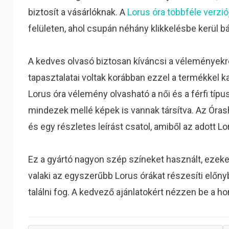
biztosít a vásárlóknak. A
Lorus óra többféle verzió
felületen, ahol csupán néhány klikkelésbe kerül
A kedves olvasó biztosan kíváncsi a véleményekre
tapasztalatai voltak korábban ezzel a termékkel 
Lorus óra vélemény olvasható a női és a férfi típ
mindezek mellé képek is vannak társítva. Az Óra
és egy részletes leírást csatol, amiből az adott L
Ez a gyártó nagyon szép színeket használt, ezeket
valaki az egyszerűbb Lorus órákat részesíti előn
találni fog. A kedvező ajánlatokért nézzen be a h