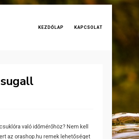
KEZDŐLAP
KAPCSOLAT
 sugall
 csuklóra való időmérőhöz? Nem kell
mert az orashop.hu remek lehetőséget