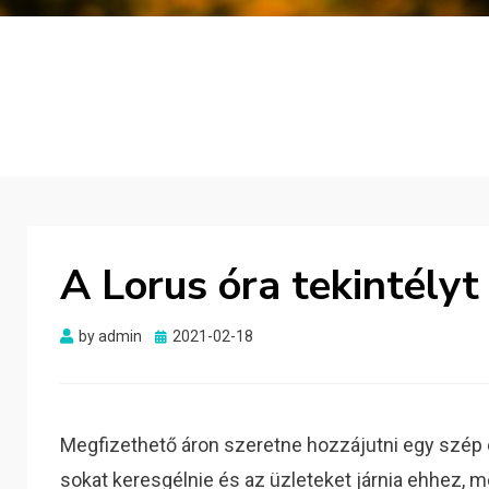
A Lorus óra tekintélyt
Posted
by
admin
2021-02-18
on
Megfizethető áron szeretne hozzájutni egy szép
sokat keresgélnie és az üzleteket járnia ehhez, 