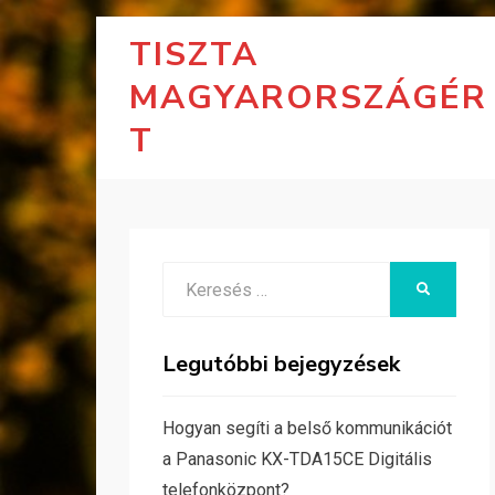
TISZTA
MAGYARORSZÁGÉR
T
Search
KERESÉS
for:
Legutóbbi bejegyzések
Hogyan segíti a belső kommunikációt
a Panasonic KX-TDA15CE Digitális
telefonközpont?