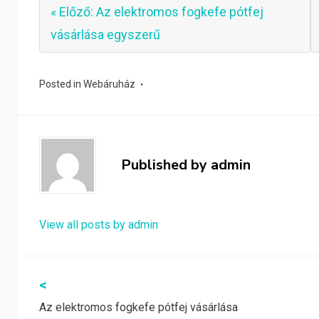
« Előző: Az elektromos fogkefe pótfej
vásárlása egyszerű
Posted in
Webáruház
Published by
admin
View all posts by admin
Bejegyzés
<
Az elektromos fogkefe pótfej vásárlása
navigáció