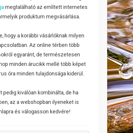
ja
megtalálható az említett internetes
 bármelyik produktum megvásárlása.
, hogy a korábbi vásárlóknak milyen
kapcsolatban.
Az online térben több
usokról egyaránt, de természetesen
shop minden árucikk mellé több képet
orus óra minden tulajdonsága kiderül.
 pedig kiválóan kombinálta, de ha
yben, az a webshopban ilyeneket is
onlapra és válogasson kedvére!