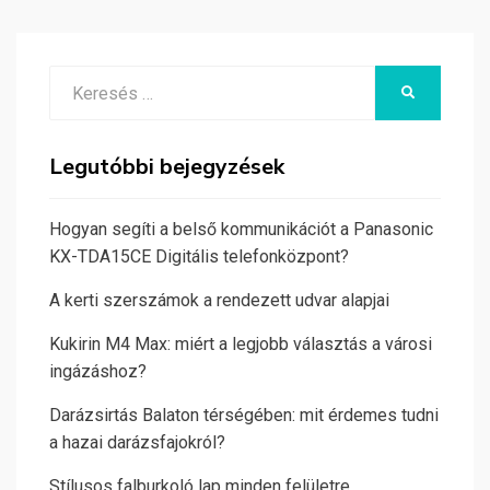
Search
KERESÉS
for:
Legutóbbi bejegyzések
Hogyan segíti a belső kommunikációt a Panasonic
KX-TDA15CE Digitális telefonközpont?
A kerti szerszámok a rendezett udvar alapjai
Kukirin M4 Max: miért a legjobb választás a városi
ingázáshoz?
Darázsirtás Balaton térségében: mit érdemes tudni
a hazai darázsfajokról?
Stílusos falburkoló lap minden felületre