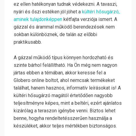
ez ellen hatékonyan tudnak védekezni. A tavaszi,
nyári és őszi estéken jól jöhet a
kültéri hősugárzó,
aminek tulajdonképpen
kétfajta verziója ismert. A
gázzal és árammal működő berendezések nem
sokban különböznek, de talán az előbbi
praktikusabb.
A gázzal működő típus könnyen hordozható és
szinte bárhol felállítható. Ha Ön még nem nagyon
jártas ebben a témában, akkor keresse fel a
Globero online boltot, ahol nemcsak termékeket
találhat, hanem hasznos, informatív leírásokat is!
A
kültéri hősugárzó magától értetődően nagyobb
teljesítményre képes, mint a beltéri, ezért ajánlatos
kizárólag a teraszon igénybe venni. Biztos lehet
benne, hogyha rendeltetésszerűen használja a
készüléket, akkor teljes mértékben biztonságos.