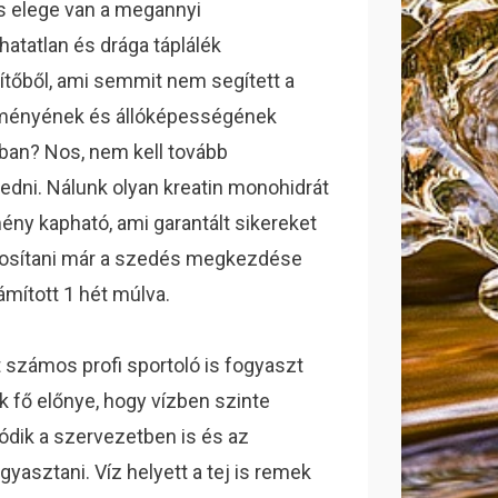
s elege van a megannyi
hatatlan és drága táplálék
ítőből, ami semmit nem segített a
tményének és állóképességének
ában? Nos, nem kell tovább
edni. Nálunk olyan kreatin monohidrát
ény kapható, ami garantált sikereket
tosítani már a szedés megkezdése
ámított 1 hét múlva.
t számos profi sportoló is fogyaszt
k fő előnye, hogy vízben szinte
vódik a szervezetben is és az
yasztani. Víz helyett a tej is remek