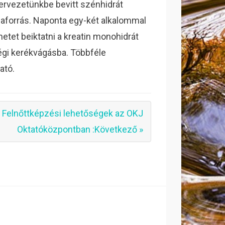
ervezetünkbe bevitt szénhidrát
iaforrás. Naponta egy-két alkalommal
ünetet beiktatni a kreatin monohidrát
égi kerékvágásba. Többféle
ató.
Felnőttképzési lehetőségek az OKJ
Oktatóközpontban :Következő »