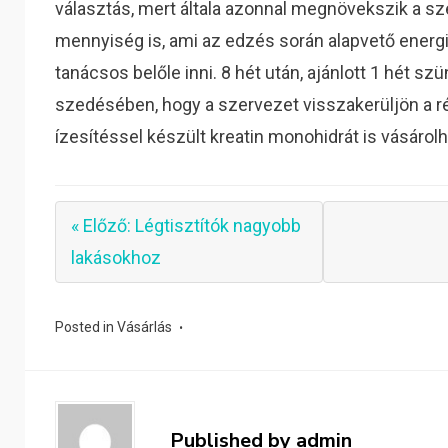
választás, mert általa azonnal megnövekszik a sz
mennyiség is, ami az edzés során alapvető energ
tanácsos belőle inni. 8 hét után, ajánlott 1 hét sz
szedésében, hogy a szervezet visszakerüljön a r
ízesítéssel készült kreatin monohidrát is vásárolh
« Előző: Légtisztítók nagyobb
lakásokhoz
Posted in
Vásárlás
Published by
admin