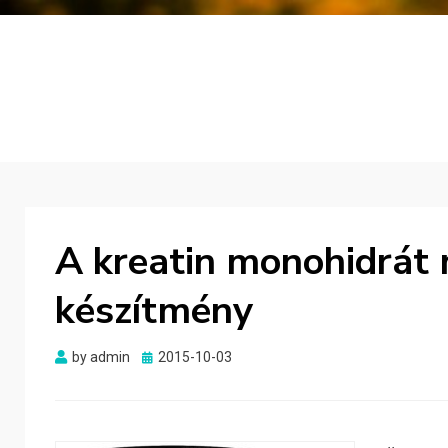
A kreatin monohidrát 
készítmény
Posted
by
admin
2015-10-03
on