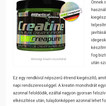
Önnek i
használ
kiegész
teljesí
javítás
idegesk
készítm
fog biz
Minőségi kreatin monohidrát
után sz
Ez egy rendkívül népszerű étrend kiegészítő, ami
napi rendszerességgel. A kreatin monohidrát egyi
azonnal feloldódik, ezáltal nagyon gyorsan felszí
elkészítése után, tulajdonképpen azonnal lehet fog