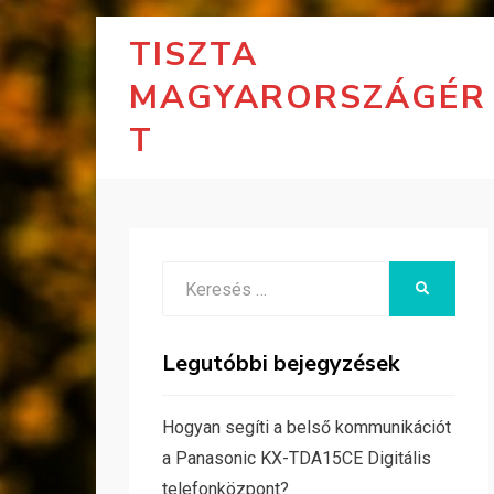
TISZTA
MAGYARORSZÁGÉR
T
Search
KERESÉS
for:
Legutóbbi bejegyzések
Hogyan segíti a belső kommunikációt
a Panasonic KX-TDA15CE Digitális
telefonközpont?