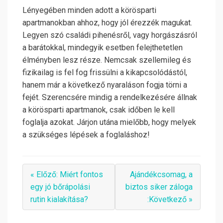
Lényegében minden adott a körösparti
apartmanokban ahhoz, hogy jól érezzék magukat.
Legyen szó családi pihenésről, vagy horgászásról
a barátokkal, mindegyik esetben felejthetetlen
élményben lesz része. Nemcsak szellemileg és
fizikailag is fel fog frissülni a kikapcsolódástól,
hanem már a következő nyaraláson fogja törni a
fejét. Szerencsére mindig a rendelkezésére állnak
a körösparti apartmanok, csak időben le kell
foglalja azokat. Járjon utána mielőbb, hogy melyek
a szükséges lépések a foglaláshoz!
« Előző: Miért fontos
Ajándékcsomag, a
egy jó bőrápolási
biztos siker záloga
rutin kialakítása?
:Következő »