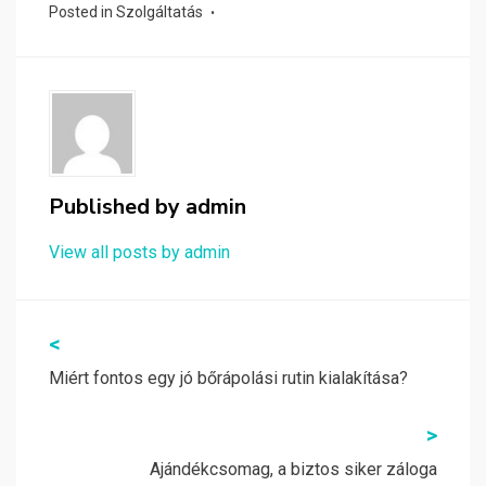
Posted in
Szolgáltatás
Published by
admin
View all posts by admin
Bejegyzés
<
navigáció
Miért fontos egy jó bőrápolási rutin kialakítása?
>
Ajándékcsomag, a biztos siker záloga