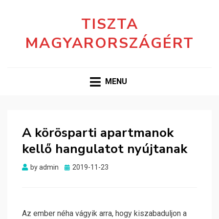
TISZTA
MAGYARORSZÁGÉRT
MENU
A körösparti apartmanok
kellő hangulatot nyújtanak
Posted
by
admin
2019-11-23
on
Az ember néha vágyik arra, hogy kiszabaduljon a