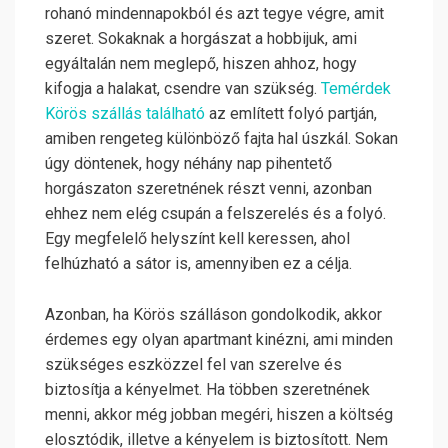
rohanó mindennapokból és azt tegye végre, amit
szeret. Sokaknak a horgászat a hobbijuk, ami
egyáltalán nem meglepő, hiszen ahhoz, hogy
kifogja a halakat, csendre van szükség.
Temérdek
Körös szállás található
az említett folyó partján,
amiben rengeteg különböző fajta hal úszkál. Sokan
úgy döntenek, hogy néhány nap pihentető
horgászaton szeretnének részt venni, azonban
ehhez nem elég csupán a felszerelés és a folyó.
Egy megfelelő helyszínt kell keressen, ahol
felhúzható a sátor is, amennyiben ez a célja.
Azonban, ha Körös szálláson gondolkodik, akkor
érdemes egy olyan apartmant kinézni, ami minden
szükséges eszközzel fel van szerelve és
biztosítja a kényelmet. Ha többen szeretnének
menni, akkor még jobban megéri, hiszen a költség
elosztódik, illetve a kényelem is biztosított. Nem