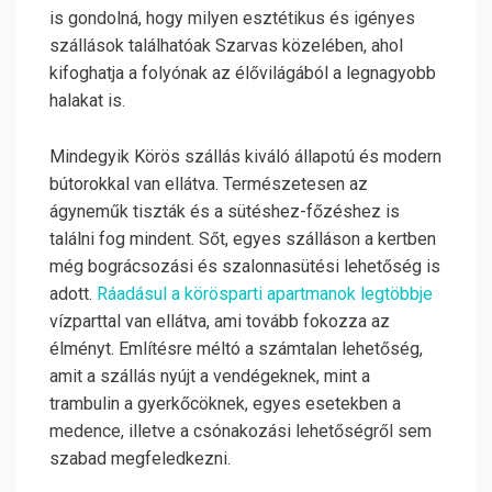
is gondolná, hogy milyen esztétikus és igényes
szállások találhatóak Szarvas közelében, ahol
kifoghatja a folyónak az élővilágából a legnagyobb
halakat is.
Mindegyik Körös szállás kiváló állapotú és modern
bútorokkal van ellátva. Természetesen az
ágyneműk tiszták és a sütéshez-főzéshez is
találni fog mindent. Sőt, egyes szálláson a kertben
még bográcsozási és szalonnasütési lehetőség is
adott.
Ráadásul a körösparti apartmanok legtöbbje
vízparttal van ellátva, ami tovább fokozza az
élményt. Említésre méltó a számtalan lehetőség,
amit a szállás nyújt a vendégeknek, mint a
trambulin a gyerkőcöknek, egyes esetekben a
medence, illetve a csónakozási lehetőségről sem
szabad megfeledkezni.