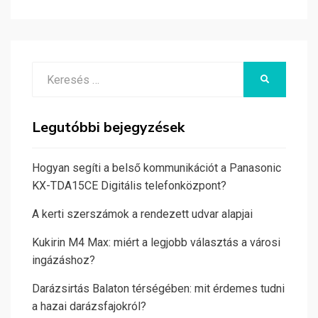
Search
KERESÉS
for:
Legutóbbi bejegyzések
Hogyan segíti a belső kommunikációt a Panasonic
KX-TDA15CE Digitális telefonközpont?
A kerti szerszámok a rendezett udvar alapjai
Kukirin M4 Max: miért a legjobb választás a városi
ingázáshoz?
Darázsirtás Balaton térségében: mit érdemes tudni
a hazai darázsfajokról?